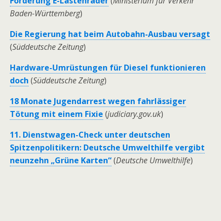
Förderung E-Lastenräder
(
Ministerium für Verkehr
Baden-Württemberg
)
Die Regierung hat beim Autobahn-Ausbau versagt
(
Süddeutsche Zeitung
)
Hardware-Umrüstungen für Diesel funktionieren
doch
(
Süddeutsche Zeitung
)
18 Monate Jugendarrest wegen fahrlässiger
Tötung mit einem Fixie
(
judiciary.gov.uk
)
11. Dienstwagen-Check unter deutschen
Spitzenpolitikern: Deutsche Umwelthilfe vergibt
neunzehn „Grüne Karten“
(
Deutsche Umwelthilfe
)