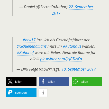
— Daniel (@SecretCoAuthor)
22. September
2017
#btw17
Irre. Ich als Geschäftsführer der
@Schienenallianz
muss im
#Autohaus
wählen.
#Bahnhof
wäre mir lieber. Neutrale Räume für
alle!!!
pic.twitter.com/JcjPTiIsEd
— Dirk Flege (@DirkFlege)
19. September 2017
teilen
teilen
teilen
spenden