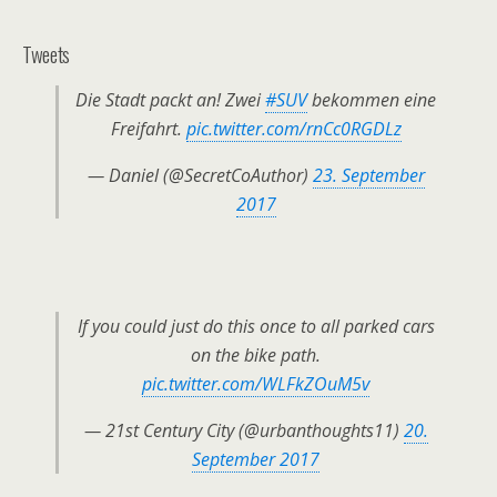
Tweets
Die Stadt packt an! Zwei
#SUV
bekommen eine
Freifahrt.
pic.twitter.com/rnCc0RGDLz
— Daniel (@SecretCoAuthor)
23. September
2017
If you could just do this once to all parked cars
on the bike path.
pic.twitter.com/WLFkZOuM5v
— 21st Century City (@urbanthoughts11)
20.
September 2017