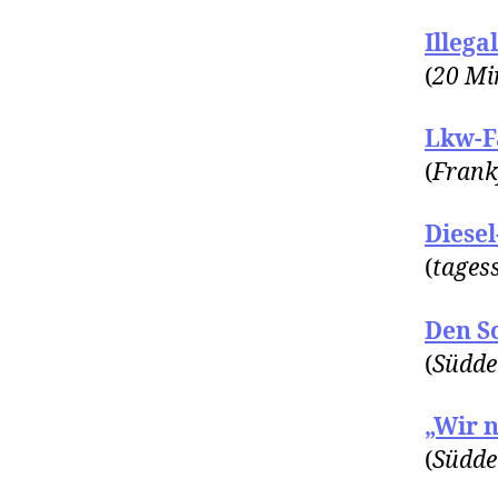
Illega
(
20 Mi
Lkw-F
(
Frank
Diesel
(
tages
Den S
(
Südde
„Wir 
(
Südde