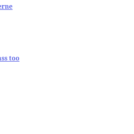
erne
ss too