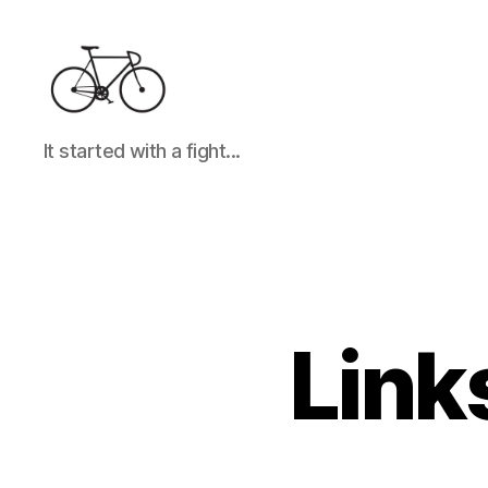
It
It started with a fight...
started
with
a
fight...
Link