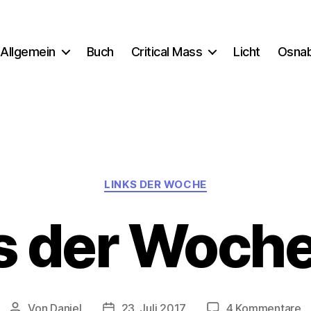
Allgemein
Buch
Critical Mass
Licht
Osna
Kategorien
LINKS DER WOCHE
s der Woch
z
Von
Daniel
23. Juli 2017
4 Kommentare
Beitragsautor
Beitragsdatum