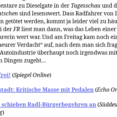
tare zu Dieselgate in der
Tagesschau
und d
utschen
sind lesenswert. Dass Radfahrer von
n getötet werden, kommt ja leider viel zu häu
ei der
FR
liest man dann, was das Leben einer
rerin wert war. Und am Freitag kam noch ei
eurer Verdacht“ auf, nach dem man sich frag
 Autoindustrie überhaupt noch irgendwas mi
n Dingen zugeht…
rei!
(
Spiegel Online
)
tadt: Kritische Masse mit Pedalen
(
Echo On
 schieben Radl-Bürgerbegehren an
(
Süddeu
g
)