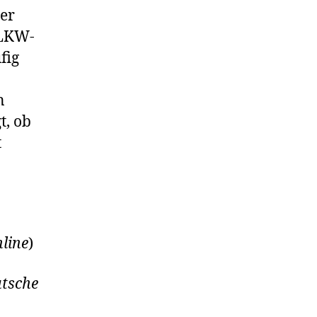
er
 LKW-
fig
n
t, ob
t
line
)
tsche