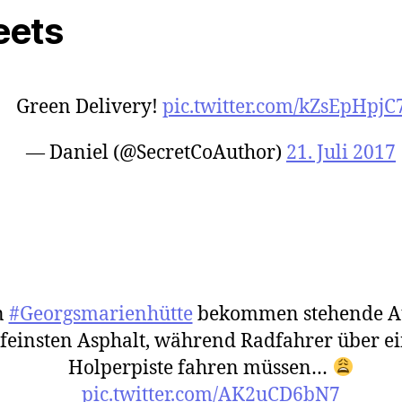
eets
Green Delivery!
pic.twitter.com/kZsEpHpjC
— Daniel (@SecretCoAuthor)
21. Juli 2017
n
#Georgsmarienhütte
bekommen stehende A
feinsten Asphalt, während Radfahrer über e
Holperpiste fahren müssen…
pic.twitter.com/AK2uCD6bN7