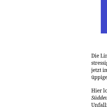
Die Li
stress
jetzt 
üppige
Hier l
Südde
Unfall