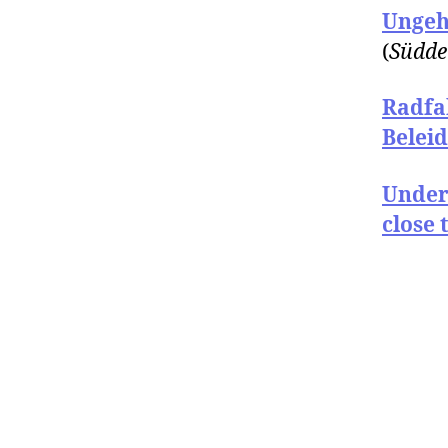
Ungeh
(
Südde
Radfa
Belei
Under
close 