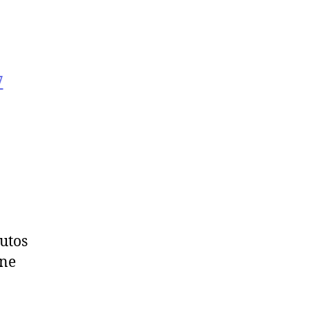
7
utos
ine