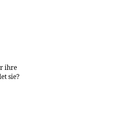
r ihre
et sie?