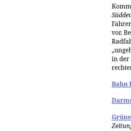
Kommen
Südde
Fahrer
vor. B
Radfah
„ungeh
in der
rechte
Bahn f
Darms
Grüne
Zeitun