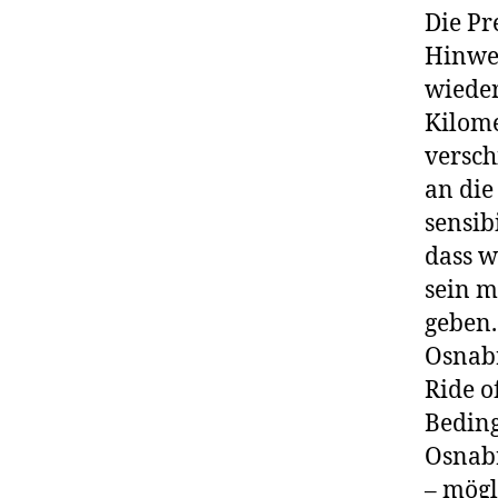
Die Pr
Hinwe
wieder
Kilome
versch
an die
sensib
dass w
sein m
geben.
Osnabr
Ride o
Beding
Osnabr
– mögl