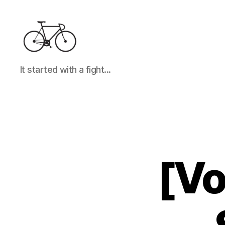
It
It started with a fight...
started
with
a
fight...
[Vo