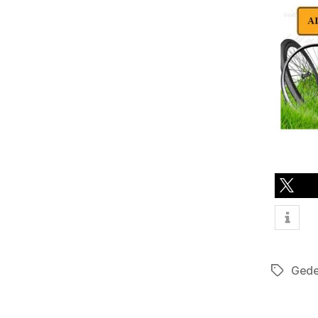
teilen
Gede
Schlagwö