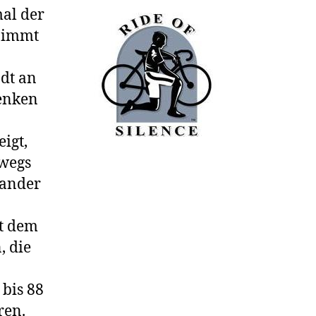
mal der
nimmt
dt an
enken
eigt,
rwegs
nander
it dem
, die
 bis 88
ren.