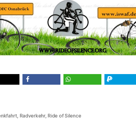
teilen
teilen
spenden
nkfahrt
,
Radverkehr
,
Ride of Silence
rter