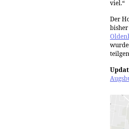
viel.“
Der H
bishe
Olden
wurde
teilg
Updat
Augsb