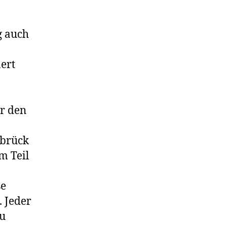
g auch
ert
r den
abrück
m Teil
se
. Jeder
zu