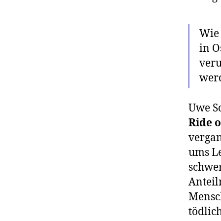
Wie 
in O
veru
wer
Uwe Sc
Ride o
vergan
ums L
schwer
Anteil
Mensch
tödlic