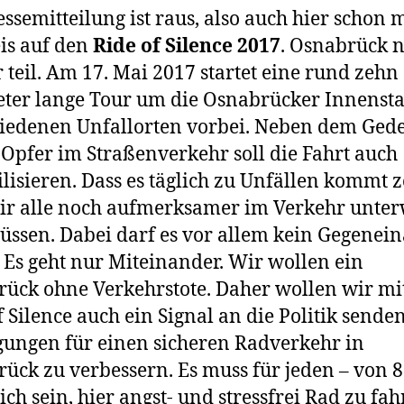
essemitteilung ist raus, also auch hier schon 
is auf den
Ride of Silence 2017
. Osnabrück 
 teil. Am 17. Mai 2017 startet eine rund zehn
ter lange Tour um die Osnabrücker Innensta
iedenen Unfallorten vorbei. Neben dem Ged
 Opfer im Straßenverkehr soll die Fahrt auch
ilisieren. Dass es täglich zu Unfällen kommt z
ir alle noch aufmerksamer im Verkehr unte
üssen. Dabei darf es vor allem kein Gegenei
 Es geht nur Miteinander. Wir wollen ein
ück ohne Verkehrstote. Daher wollen wir m
f Silence auch ein Signal an die Politik senden
ungen für einen sicheren Radverkehr in
ück zu verbessern. Es muss für jeden – von 8
ich sein, hier angst- und stressfrei Rad zu fah