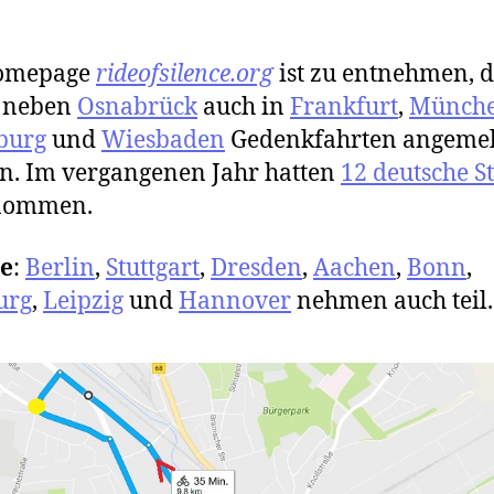
omepage
rideofsilence.org
ist zu entnehmen, d
r neben
Osnabrück
auch in
Frankfurt
,
Münch
burg
und
Wiesbaden
Gedenkfahrten angemel
n. Im vergangenen Jahr hatten
12 deutsche S
enommen.
e
:
Berlin
,
Stuttgart
,
Dresden
,
Aachen
,
Bonn
,
urg
,
Leipzig
und
Hannover
nehmen auch teil.