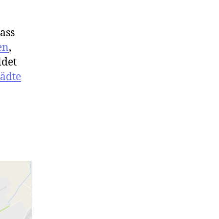
ass
en
,
det
tädte