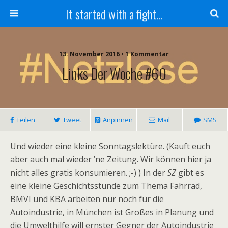
It started with a fight...
13. November 2016 • 1 Kommentar
Links Der Woche #60
Teilen
Tweet
Anpinnen
Mail
SMS
Und wieder eine kleine Sonntagslektüre. (Kauft euch
aber auch mal wieder ’ne Zeitung. Wir können hier ja
nicht alles gratis konsumieren. ;-) ) In der
SZ
gibt es
eine kleine Geschichtsstunde zum Thema Fahrrad,
BMVI und KBA arbeiten nur noch für die
Autoindustrie, in München ist Großes in Planung und
die Umwelthilfe will ernster Gegner der Autoindustrie