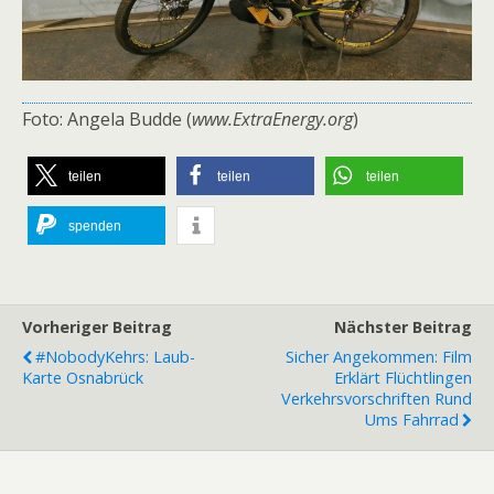
Foto: Angela Budde (
www.ExtraEnergy.org
)
teilen
teilen
teilen
spenden
Vorheriger Beitrag
Nächster Beitrag
#NobodyKehrs: Laub-
Sicher Angekommen: Film
Karte Osnabrück
Erklärt Flüchtlingen
Verkehrsvorschriften Rund
Ums Fahrrad