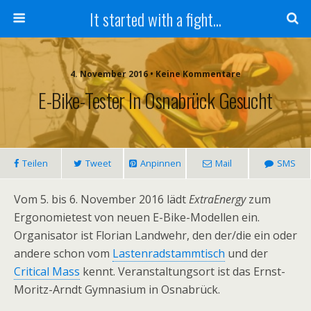
It started with a fight...
4. November 2016 • Keine Kommentare
E-Bike-Tester In Osnabrück Gesucht
Teilen
Tweet
Anpinnen
Mail
SMS
Vom 5. bis 6. November 2016 lädt
ExtraEnergy
zum
Ergonomietest von neuen E-Bike-Modellen ein.
Organisator ist Florian Landwehr, den der/die ein oder
andere schon vom
Lastenradstammtisch
und der
Critical Mass
kennt. Veranstaltungsort ist das Ernst-
Moritz-Arndt Gymnasium in Osnabrück.