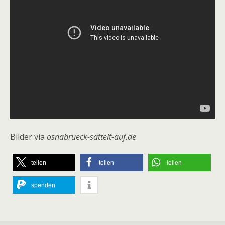
Bilder via
osnabrueck-sattelt-auf.de
teilen
teilen
teilen
spenden