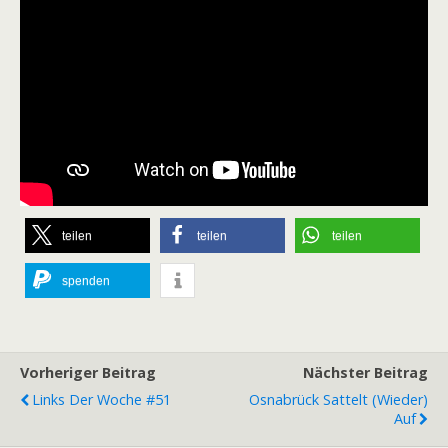
teilen
teilen
teilen
spenden
Vorheriger Beitrag
Nächster Beitrag
Links Der Woche #51
Osnabrück Sattelt (wieder)
Auf