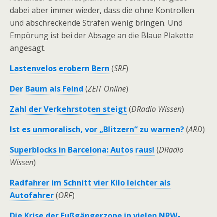
dabei aber immer wieder, dass die ohne Kontrollen
und abschreckende Strafen wenig bringen. Und
Empörung ist bei der Absage an die Blaue Plakette
angesagt.
Lastenvelos erobern Bern
(
SRF
)
Der Baum als Feind
(
ZEIT Online
)
Zahl der Verkehrstoten steigt
(
DRadio Wissen
)
Ist es unmoralisch, vor „Blitzern“ zu warnen?
(
ARD
)
Superblocks in Barcelona: Autos raus!
(
DRadio
Wissen
)
Radfahrer im Schnitt vier Kilo leichter als
Autofahrer
(
ORF
)
Die Krise der Fußgängerzone in vielen NRW-