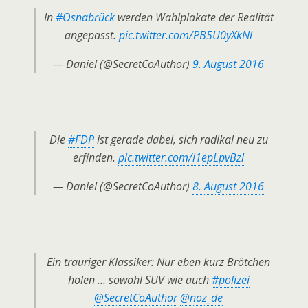
In
#Osnabrück
werden Wahlplakate der Realität
angepasst.
pic.twitter.com/PB5U0yXkNl
— Daniel (@SecretCoAuthor)
9. August 2016
Die
#FDP
ist gerade dabei, sich radikal neu zu
erfinden.
pic.twitter.com/i1epLpvBzl
— Daniel (@SecretCoAuthor)
8. August 2016
Ein trauriger Klassiker: Nur eben kurz Brötchen
holen … sowohl SUV wie auch
#polizei
@SecretCoAuthor
@noz_de