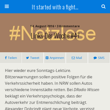
It started with a fight...
14. August 2016 • 3 Kommentare
Links Der Woche #47
Teilen
Tweet
Anpinnen
Mail
SMS
Hier wieder eure Sonntags-Lektüre.
Blitzerwarnungen sollen positive Folgen für die
Verkehrssicherheit haben. In NRW sollen Autos
verschiedene Innenstädte retten. Bei
DRadio Wissen
beklagt ein Verkehrspsychologe, dass der
Autoverkehr zur Entmenschlichung beiträgt.
Alexander Dobrindt plant neue Verbote, vergisst