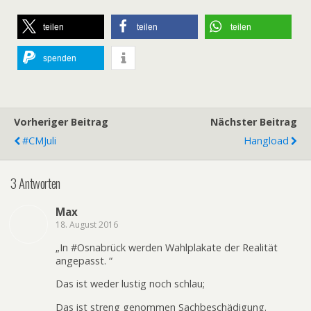
teilen
teilen
teilen
spenden
Vorheriger Beitrag
Nächster Beitrag
#CMJuli
Hangload
3 Antworten
Max
18. August 2016
„In #Osnabrück werden Wahlplakate der Realität
angepasst. “
Das ist weder lustig noch schlau;
Das ist streng genommen Sachbeschädigung.