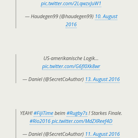
pic.twitter.com/2LqwzxJuW1
— Haudegen99 (@haudegen99)
10. August
2016
US-amerikanische Logik…
pic.twitter.com/G6fI0Xk8wr
— Daniel (@SecretCoAuthor)
13. August 2016
YEAH!
#FijiTime
beim
#Rugby7s
! Starkes Finale.
#Rio2016
pic.twitter.com/MdZXReef4D
— Daniel (@SecretCoAuthor)
11. August 2016