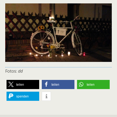
Fotos:
dd
teilen
teilen
teilen
spenden