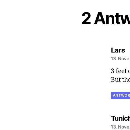
2 Antw
s
Lars
13. Nove
3 feet 
But the
ANTWOR
Tunic
13. Nove