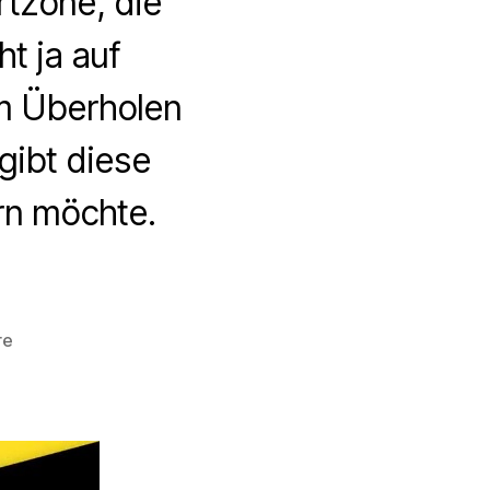
rtzone, die
t ja auf
im Überholen
gibt diese
rn möchte.
zu
re
Room
to
Ride