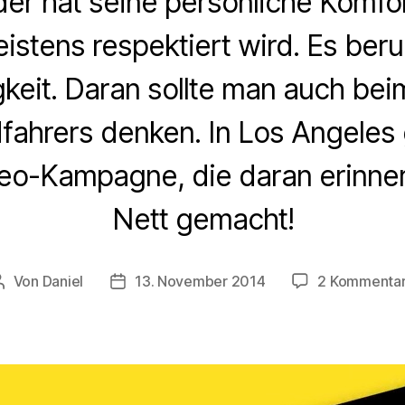
eder hat seine persönliche Komfo
istens respektiert wird. Es beruh
keit. Daran sollte man auch be
fahrers denken. In Los Angeles 
deo-Kampagne, die daran erinne
Nett gemacht!
Von
Daniel
13. November 2014
2 Kommenta
Beitragsautor
Beitragsdatum