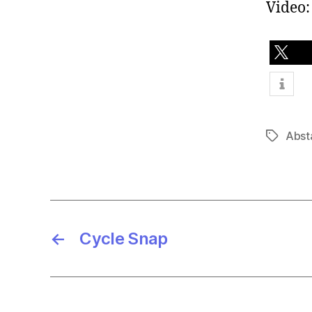
Video:
teilen
Abst
Schlagwö
←
Cycle Snap