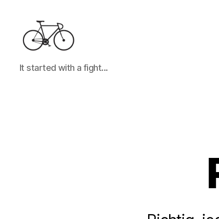
It
It started with a fight...
started
with
a
fight...