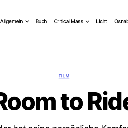
Allgemein
Buch
Critical Mass
Licht
Osna
Kategorien
FILM
Room to Rid