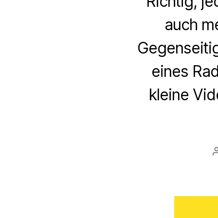
Richtig, j
auch me
Gegenseitig
eines Rad
kleine Vi