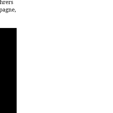
hrers
mpagne,