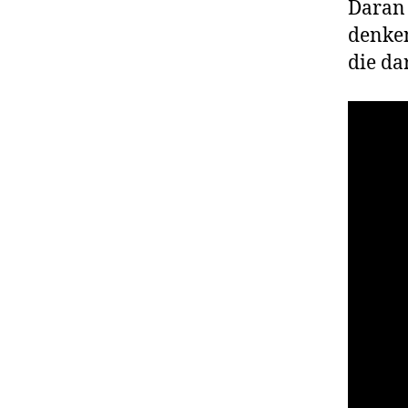
Daran 
denken
die da