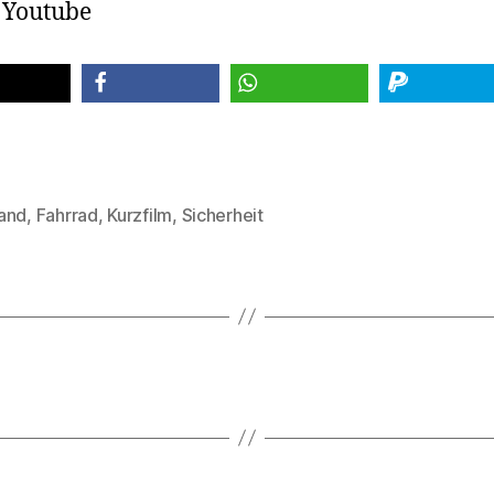
 Youtube
teilen
teilen
spenden
and
,
Fahrrad
,
Kurzfilm
,
Sicherheit
rter