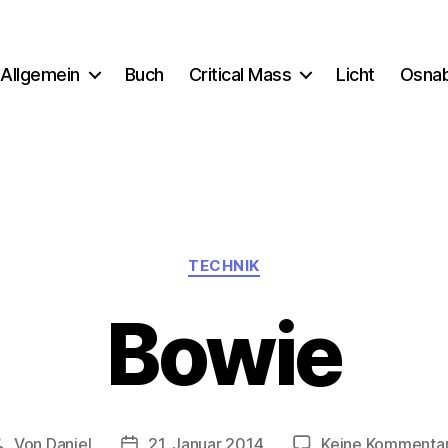
Allgemein
Buch
Critical Mass
Licht
Osna
Kategorien
TECHNIK
Bowie
Von
Daniel
21. Januar 2014
Keine Kommenta
Beitragsautor
Beitragsdatum