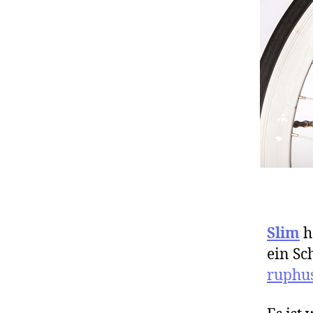
Slim
h
ein Sc
ruphu