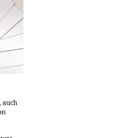
, auch
on