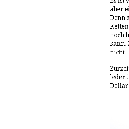
Es ist
aber e
Denn z
Ketten
noch b
kann. 
nicht.
Zurzei
lederü
Dollar.