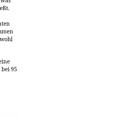
, was
eßt.
nten
ehmen
 wohl
eine
m
bei 95