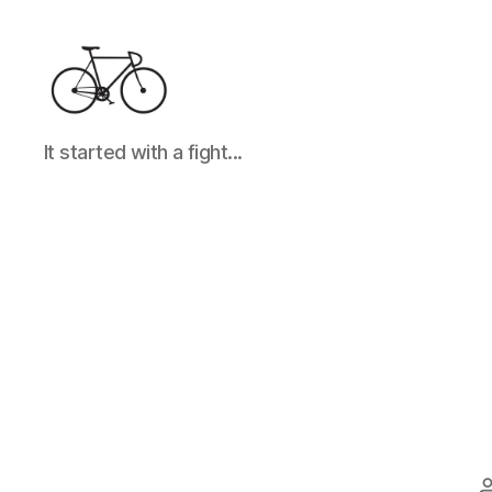
It
It started with a fight...
started
with
a
fight...