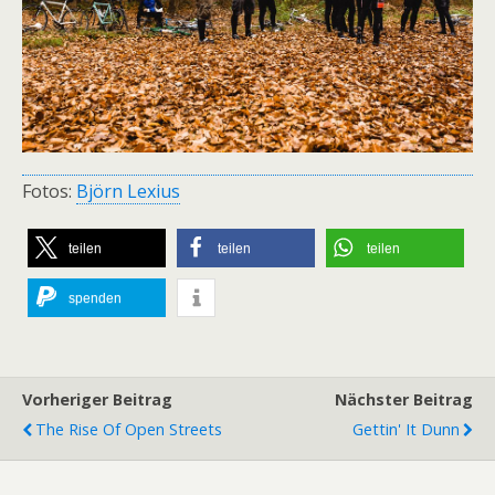
Fotos:
Björn Lexius
teilen
teilen
teilen
spenden
Vorheriger Beitrag
Nächster Beitrag
The Rise Of Open Streets
Gettin' It Dunn