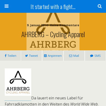
It started with a fight...
9. Januar 2014 • Keine Kommentare
AHRBERG – Cycling Apparel
Teilen
Tweet
Anpinnen
Mail
SMS
Da lauert ein neues Label für
Fahrradklamotten in den Weiten des
World Wide Web
.