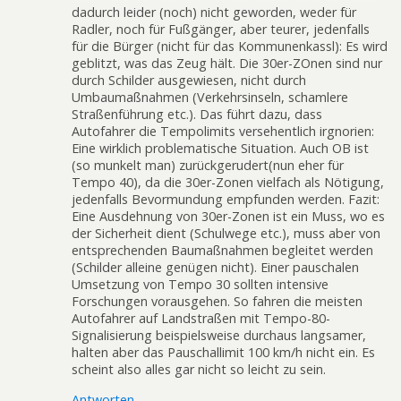
dadurch leider (noch) nicht geworden, weder für
Radler, noch für Fußgänger, aber teurer, jedenfalls
für die Bürger (nicht für das Kommunenkassl): Es wird
geblitzt, was das Zeug hält. Die 30er-ZOnen sind nur
durch Schilder ausgewiesen, nicht durch
Umbaumaßnahmen (Verkehrsinseln, schamlere
Straßenführung etc.). Das führt dazu, dass
Autofahrer die Tempolimits versehentlich irgnorien:
Eine wirklich problematische Situation. Auch OB ist
(so munkelt man) zurückgerudert(nun eher für
Tempo 40), da die 30er-Zonen vielfach als Nötigung,
jedenfalls Bevormundung empfunden werden. Fazit:
Eine Ausdehnung von 30er-Zonen ist ein Muss, wo es
der Sicherheit dient (Schulwege etc.), muss aber von
entsprechenden Baumaßnahmen begleitet werden
(Schilder alleine genügen nicht). Einer pauschalen
Umsetzung von Tempo 30 sollten intensive
Forschungen vorausgehen. So fahren die meisten
Autofahrer auf Landstraßen mit Tempo-80-
Signalisierung beispielsweise durchaus langsamer,
halten aber das Pauschallimit 100 km/h nicht ein. Es
scheint also alles gar nicht so leicht zu sein.
Antworten