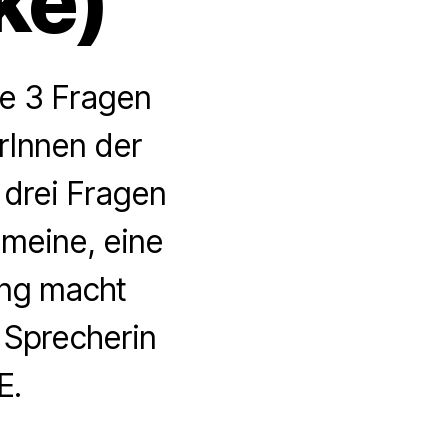
ke)
rie 3 Fragen
rInnen der
drei Fragen
emeine, eine
ang macht
 Sprecherin
E.