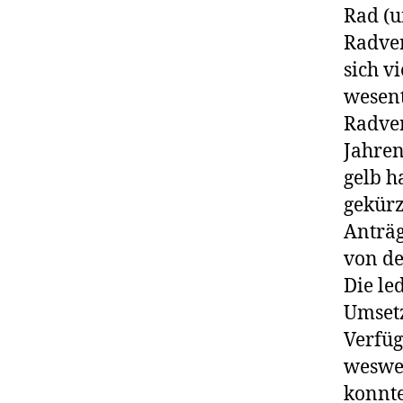
Rad (u
Radver
sich v
wesent
Radver
Jahren
gelb h
gekürz
Anträg
von de
Die le
Umsetz
Verfüg
wesweg
konnt