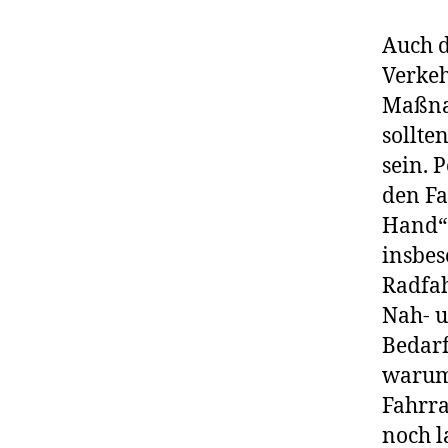
Auch d
Verkeh
Maßna
sollte
sein. 
den Fa
Hand“ 
insbes
Radfah
Nah- u
Bedarf
warum 
Fahrr
noch l