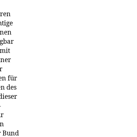
eren
htige
inen
ügbar
 mit
iner
r
en für
en des
dieser
–
ur
en
r Bund