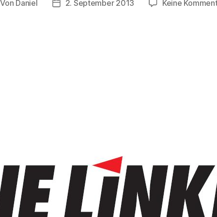
Von
Daniel
2. September 2013
Keine Komment
itragsautor
Beitragsdatum