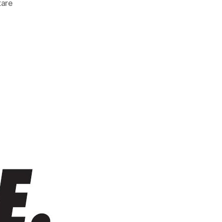
zu
are
3
Fragen
zur
Wahl:
Sabine
Leidig
(Die
Linke)