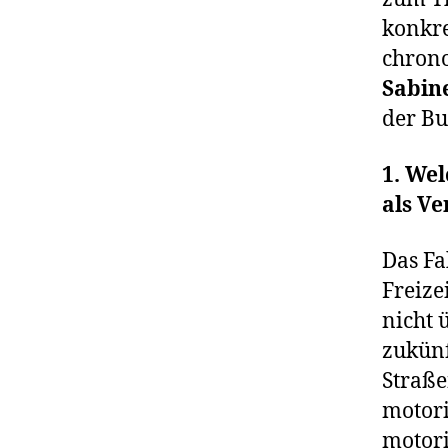
konkre
chrono
Sabine
der Bu
1. We
als Ve
Das Fa
Freize
nicht 
zukünf
Straße
motori
motori