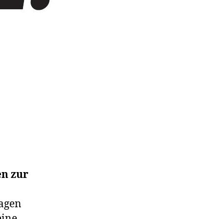
en zur
ragen
eine