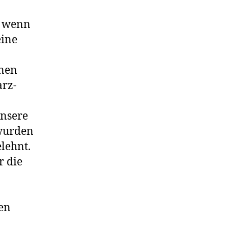
h wenn
eine
enen
arz-
unsere
 wurden
lehnt.
r die
den