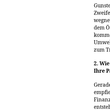
Gunste
Zweife
wegneh
dem Ö
kommen
Umwel
zum T
2. Wi
Ihre P
Gerade
empfie
Finanz
entste