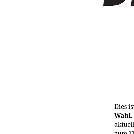
Dies i
Wahl
.
aktuel
zum Th