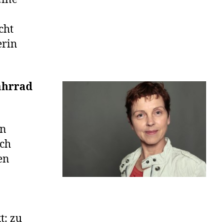
cht
erin
ahrrad
in
och
en
t: zu