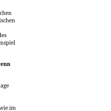
ächen
ischen
des
nspiel
wenn
lage
 wie im