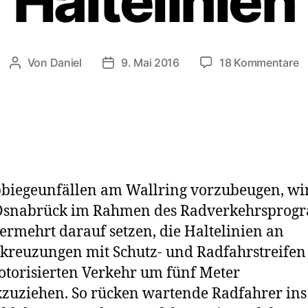
Haltelinien
z
Von
Daniel
9. Mai 2016
18 Kommentare
Beitragsautor
Beitragsdatum
Si
S
v
Ha
iegeunfällen am Wallring vorzubeugen, wir
 Osnabrück im Rahmen des Radverkehrspro
ermehrt darauf setzen, die Haltelinien an
reuzungen mit Schutz- und Radfahrstreifen
torisierten Verkehr um fünf Meter
zuziehen. So rücken wartende Radfahrer ins