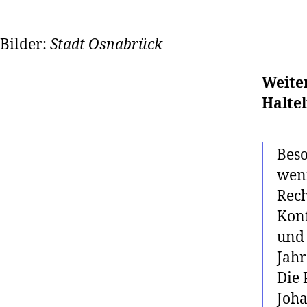
Bilder:
Stadt Osnabrück
Weite
Haltel
Beso
wenn
Rech
Konf
und 
Jahr
Die 
Joha