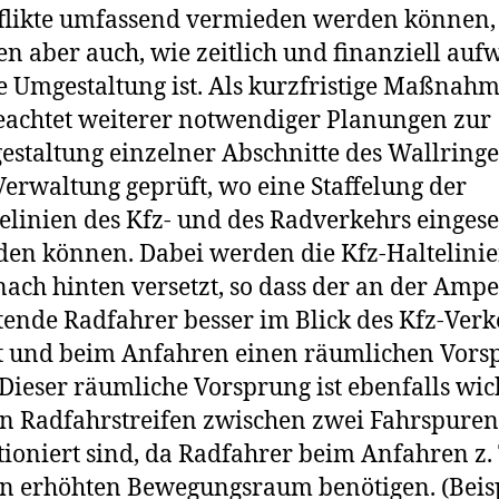
flikte umfassend vermieden werden können,
en aber auch, wie zeitlich und finanziell au
e Umgestaltung ist. Als kurzfristige Maßnahm
achtet weiterer notwendiger Planungen zur
staltung einzelner Abschnitte des Wallringes
Verwaltung geprüft, wo eine Staffelung der
elinien des Kfz- und des Radverkehrs eingese
en können. Dabei werden die Kfz-Haltelini
ach hinten versetzt, so dass der an der Ampe
ende Radfahrer besser im Blick des Kfz-Verk
t und beim Anfahren einen räumlichen Vors
 Dieser räumliche Vorsprung ist ebenfalls wich
 Radfahrstreifen zwischen zwei Fahrspuren
tioniert sind, da Radfahrer beim Anfahren z. 
n erhöhten Bewegungsraum benötigen. (Beis