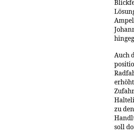
Blickf
Lösung
Ampelp
Johann
hingeg
Auch d
positi
Radfah
erhöh
Zufahr
Haltel
zu den
Handlu
soll d