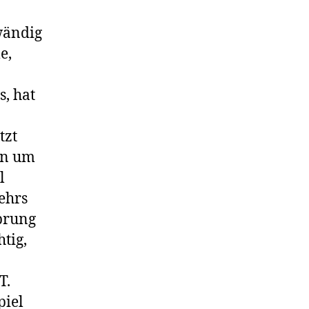
fwändig
e,
, hat
tzt
en um
l
ehrs
prung
tig,
T.
piel