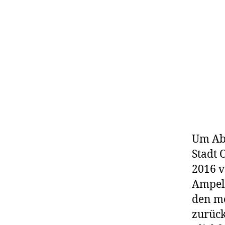
Um Abb
Stadt
2016 v
Ampelk
den mo
zurück