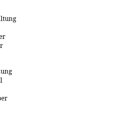
altung
er
r
zung
l
ber