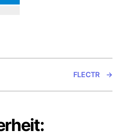
FLECTR
→
rheit: