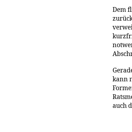
Dem fl
zurück
verwei
kurzfr
notwen
Abschn
Gerade
kann m
Formen
Ratsm
auch d