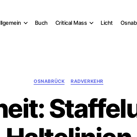
llgemein
Buch
Critical Mass
Licht
Osnab
Kategorien
OSNABRÜCK
RADVERKEHR
eit: Staffe