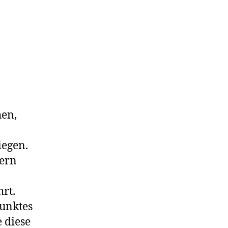
hen,
iegen.
rern
n
rt.
unktes
 diese