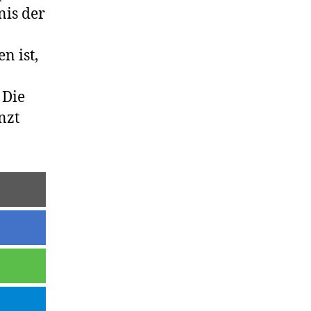
nis der
n ist,
 Die
nzt