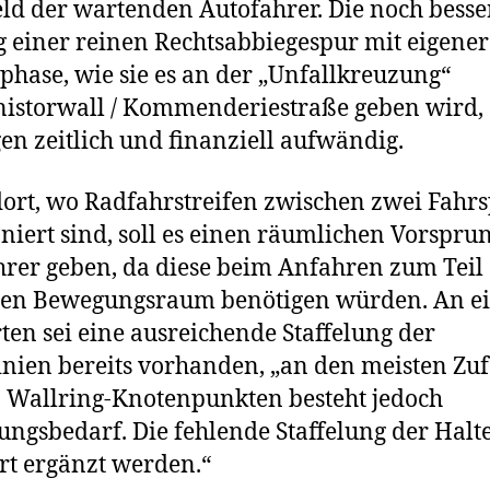
eld der wartenden Autofahrer. Die noch besse
 einer reinen Rechtsabbiegespur mit eigener
hase, wie sie es an der „Unfallkreuzung“
istorwall / Kommenderiestraße geben wird, 
en zeitlich und finanziell aufwändig.
ort, wo Radfahrstreifen zwischen zwei Fahr
oniert sind, soll es einen räumlichen Vorspru
rer geben, da diese beim Anfahren zum Teil
ten Bewegungsraum benötigen würden. An e
ten sei eine ausreichende Staffelung der
inien bereits vorhanden, „an den meisten Zu
 Wallring-Knotenpunkten besteht jedoch
ngsbedarf. Die fehlende Staffelung der Halt
ort ergänzt werden.“