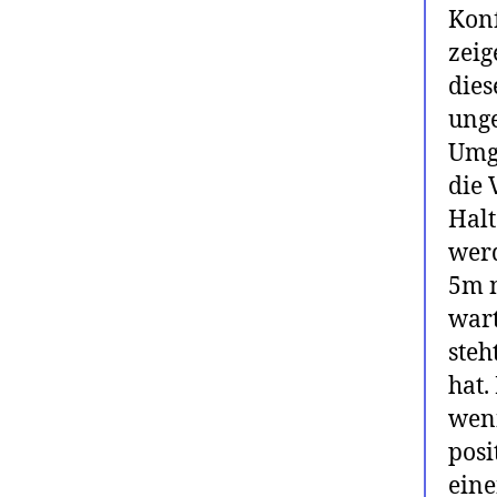
Kon
zeig
dies
unge
Umge
die 
Halt
werd
5m n
wart
steh
hat.
wenn
posi
eine