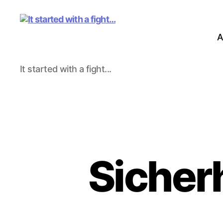
A
It
It started with a fight...
started
with
a
fight...
Sicherh