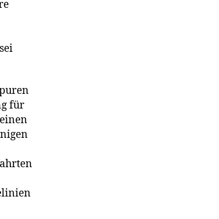
re
sei
spuren
ng für
 einen
inigen
fahrten
elinien