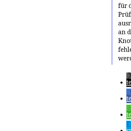
für 
Prüf
ausr
an d
Knot
fehl
wer
t
t
t
s