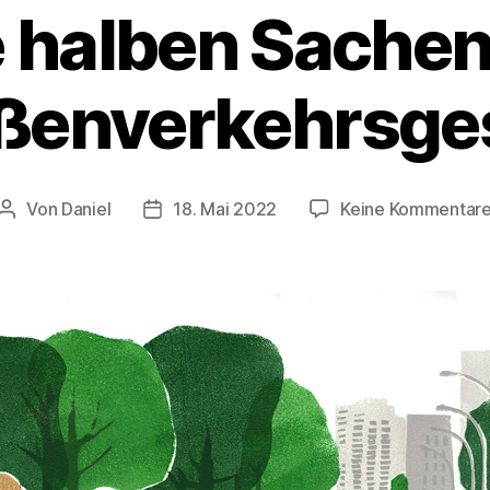
 halben Sache
ßenverkehrsge
Von
Daniel
18. Mai 2022
Keine Kommentar
Beitragsautor
Beitragsdatum