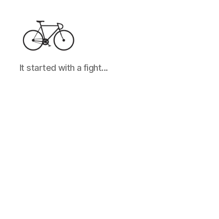
It
It started with a fight...
started
with
a
fight...