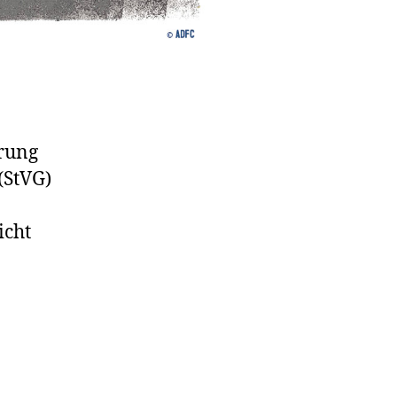
erung
(StVG)
icht