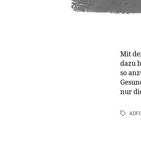
Mit de
dazu b
so anz
Gesund
nur di
ADF
Schlagwö