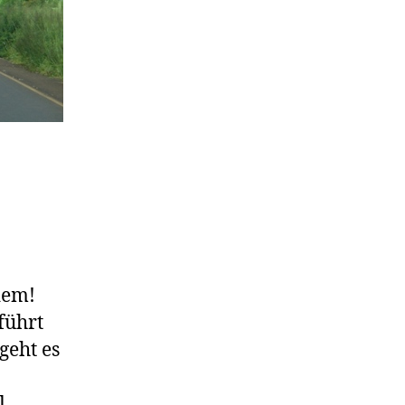
dem!
führt
geht es
]