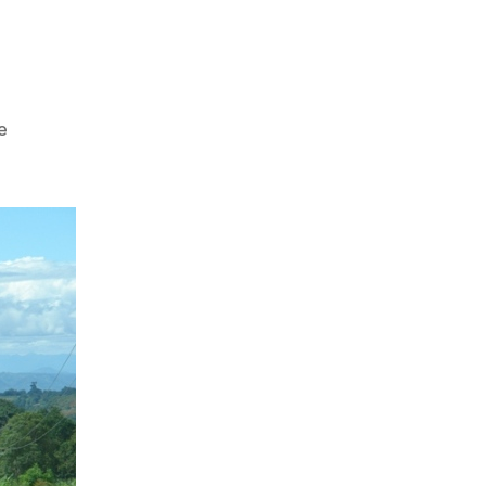
zu
e
Tour
d’Afrique