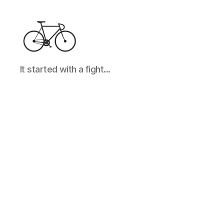
It
It started with a fight...
started
with
a
fight...