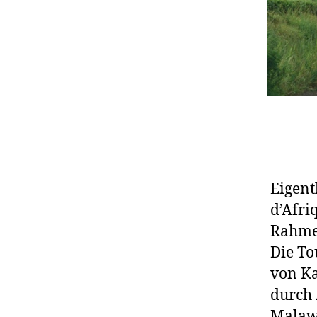
Eigent
d’Afri
Rahmen
Die To
von Ka
durch 
Malaw