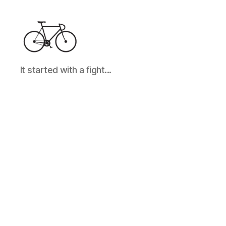
It
It started with a fight...
started
with
a
fight...