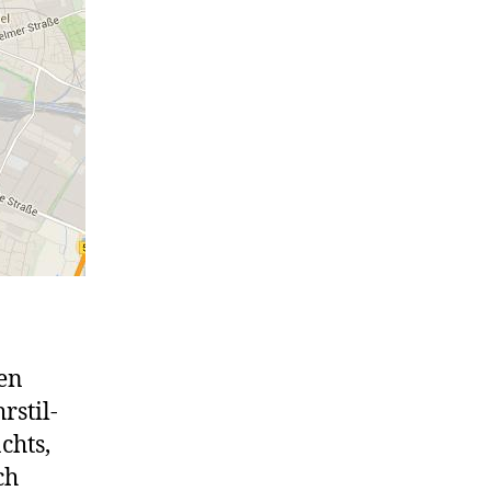
en
rstil-
chts,
ch