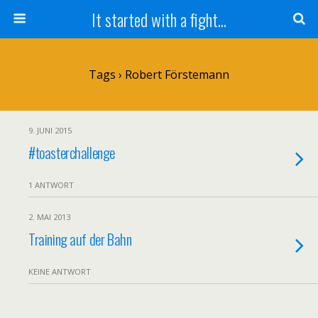
It started with a fight...
Tags › Robert Förstemann
9. JUNI 2015
#toasterchallenge
1 ANTWORT
2. MAI 2013
Training auf der Bahn
KEINE ANTWORT