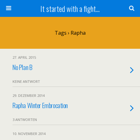
It started with a fight...
Tags › Rapha
27. APRIL 2015
No Plan B
KEINE ANTWORT
29. DEZEMBER 2014
Rapha Winter Embrocation
3 ANTWORTEN
10. NOVEMBER 2014