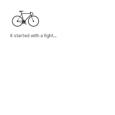
It
It started with a fight...
started
with
a
fight...