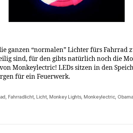
e ganzen “normalen” Lichter fürs Fahrrad 
ilig sind, für den gibts natürlich noch die M
 von Monkeylectric! LEDs sitzen in den Speic
rgen für ein Feuerwerk.
rad
,
Fahrradlicht
,
Licht
,
Monkey Lights
,
Monkeylectric
,
Obam
rter