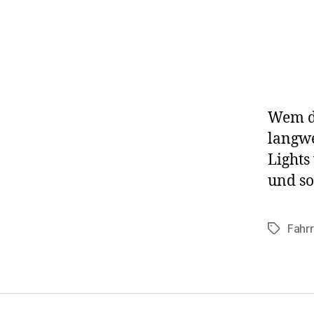
Wem di
langwe
Lights
und so
Fahr
Schlagwö