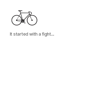
It
It started with a fight...
started
with
a
fight...