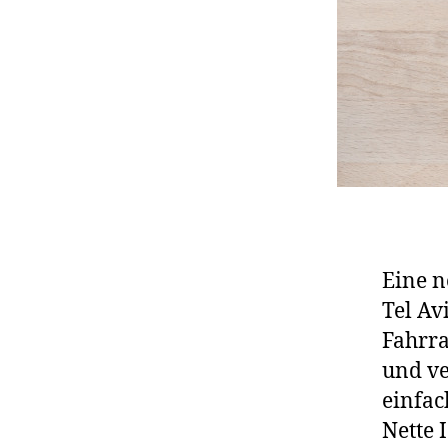
Eine n
Tel Av
Fahrra
und ve
einfac
Nette 