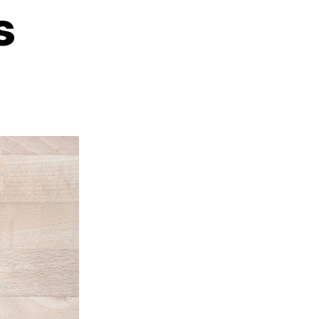
s
zu
TOOB
keychains