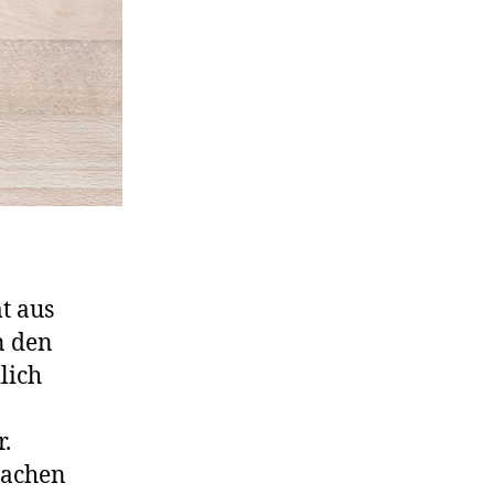
t aus
n den
lich
r.
machen