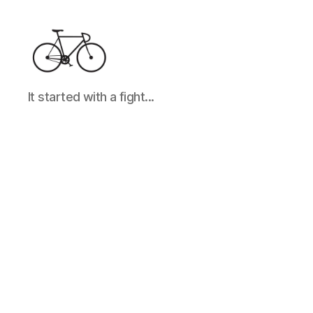
It
It started with a fight...
started
with
a
fight...