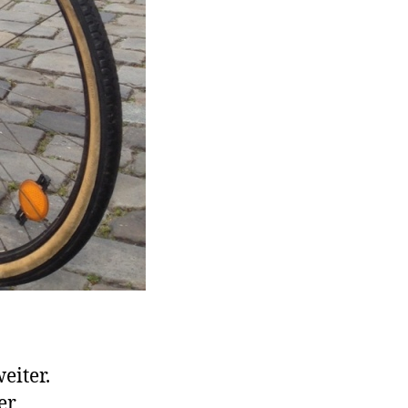
eiter.
er