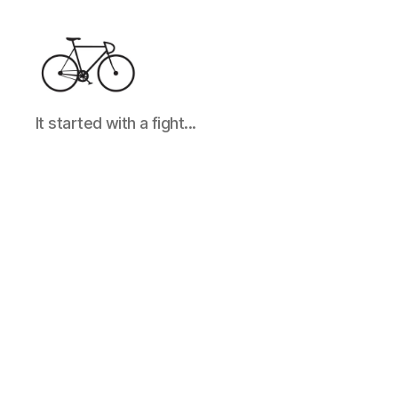
It
It started with a fight...
started
with
a
fight...