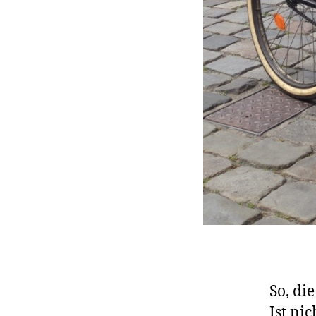
So, di
Ist ni