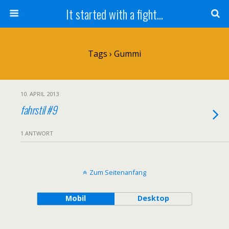
It started with a fight...
Tags › Gummi
10. APRIL 2013
fahrstil #9
1 ANTWORT
Zum Seitenanfang
Mobil
Desktop