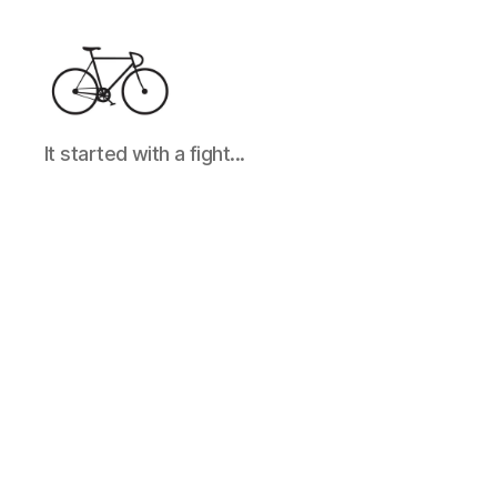
It
It started with a fight...
started
with
a
fight...