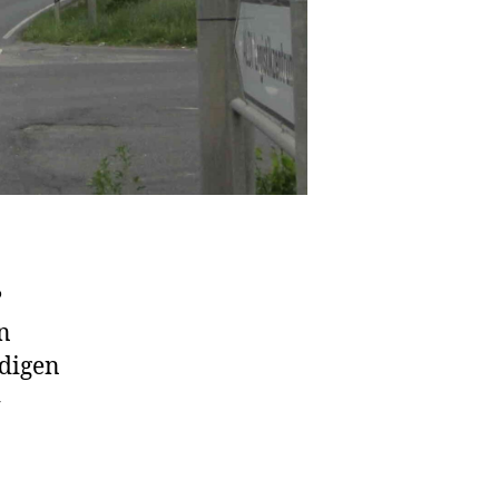
?
n
ndigen
4