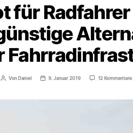
t für Radfahrer 
ünstige Altern
r Fahrradinfras
Von
Daniel
9. Januar 2019
12 Kommentare
Beitragsautor
Beitragsdatum