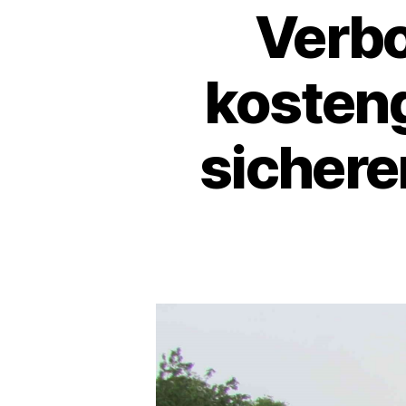
Verbo
kosteng
sichere