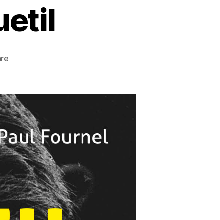
etil
zu
are
Paul
Fournel
–
Anquetil