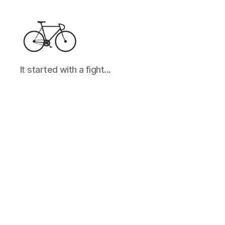
It
It started with a fight...
started
with
a
fight...