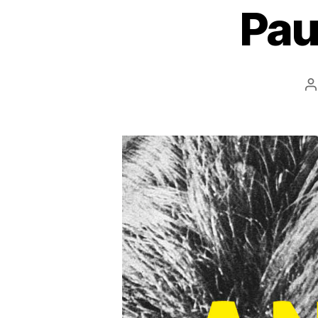
Pau
B