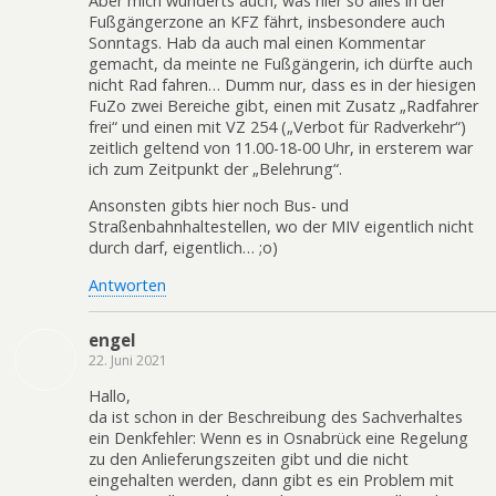
Aber mich wunderts auch, was hier so alles in der
Fußgängerzone an KFZ fährt, insbesondere auch
Sonntags. Hab da auch mal einen Kommentar
gemacht, da meinte ne Fußgängerin, ich dürfte auch
nicht Rad fahren… Dumm nur, dass es in der hiesigen
FuZo zwei Bereiche gibt, einen mit Zusatz „Radfahrer
frei“ und einen mit VZ 254 („Verbot für Radverkehr“)
zeitlich geltend von 11.00-18-00 Uhr, in ersterem war
ich zum Zeitpunkt der „Belehrung“.
Ansonsten gibts hier noch Bus- und
Straßenbahnhaltestellen, wo der MIV eigentlich nicht
durch darf, eigentlich… ;o)
Antworten
engel
22. Juni 2021
Hallo,
da ist schon in der Beschreibung des Sachverhaltes
ein Denkfehler: Wenn es in Osnabrück eine Regelung
zu den Anlieferungszeiten gibt und die nicht
eingehalten werden, dann gibt es ein Problem mit