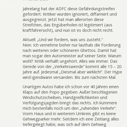
Jahrelang hat der ADFC diese Gefährdungstreifen
gefordert. Kritiker wurden ignoriert, diffamiert und
ausgegrenzt. Jetzt hat man allerorten diese
Streifchen, das Engüberholen ist legitimiert (aus
kraftfahrersicht), und nun ist es doch nicht recht.
Aktuell: „Und wir fordern, was uns zusteht.“
Nein. Ich vernehme bisher nur lauthals die Forderung
nach weiteren oder schöneren Ghettos. Damit hat
man sogar den Autominister auf seiner Seite. Warum
wohl? Kritik verhallt ungehört. Alles wie immer. Das
Gerede von der „Verkehrswende“ kommt alle 15 – 20
Jahre auf. Jedesmal „Diesmal aber wirklich!“. Der Hype
wird igendwann versanden. Bis zum nächsten Mal.
Unartigen Autos habe ich schon vor 40 Jahren einen
Klaps auf den Popo gegeben. Außer beschlagenen
Windschutzscheiben, Handgreiflichkeiten und
Verfolgungsjagden bringt das nichts. Ich kümmere
mich bestenfalls noch um den „ruhenden Verkehr“.
Vorm Haus und in weiterem Umkreis gibt es keine
Gehwegparker mehr. Seitdem ich eine Zeitlang alles
tiefergelegt habe, was sich auf dem Gehweg