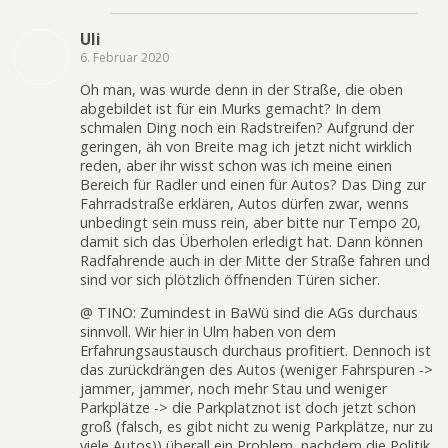
Uli
6. Februar 2020
Oh man, was wurde denn in der Straße, die oben
abgebildet ist für ein Murks gemacht? In dem
schmalen Ding noch ein Radstreifen? Aufgrund der
geringen, äh von Breite mag ich jetzt nicht wirklich
reden, aber ihr wisst schon was ich meine einen
Bereich für Radler und einen für Autos? Das Ding zur
Fahrradstraße erklären, Autos dürfen zwar, wenns
unbedingt sein muss rein, aber bitte nur Tempo 20,
damit sich das Überholen erledigt hat. Dann können
Radfahrende auch in der Mitte der Straße fahren und
sind vor sich plötzlich öffnenden Türen sicher.
@ TINO: Zumindest in BaWü sind die AGs durchaus
sinnvoll. Wir hier in Ulm haben von dem
Erfahrungsaustausch durchaus profitiert. Dennoch ist
das zurückdrängen des Autos (weniger Fahrspuren ->
jammer, jammer, noch mehr Stau und weniger
Parkplätze -> die Parkplatznot ist doch jetzt schon
groß (falsch, es gibt nicht zu wenig Parkplätze, nur zu
viele Autos)) überall ein Problem, nachdem die Politik