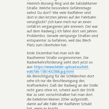
Heinrich-Büssing-Ring und die Salzdahlumer
Straße. Welche besondere Gefahrenlage
siehst Du dort? Wie viele Radfahrer sind
dort in den letzten Jahren auf der Fahrbahn
verunglückt? (Ich kann mich nur an einen
Unfall im vergangenen Jahr erinnern. Der war
auf dem Radweg.) Ich fahre dort seit Jahren.
Problemlos. Gerade vierspurige Straßen sind
entspannter zu befahren, weil das Blech
Platz zum Überholen hat.
Ende Dezember hat man sich die
Rautheimer Straße vorgenommen. Die
Radverkehrsförderung sieht dort jetzt so
aus:
https://www.bilder-upload.eu/bild-
ed67d6-1581432568.jpg.html
Als Berechtigung für die Schilderchen dort
sehe ich nur die Beschleunigung des
Kraftverkehrs. Daß der Radweg an der Stelle
nicht ganz ohne ist, scheint auch der StVB
klar zu sein: vorsichtshalber hat man dort
die beliebten kleinen 205er aufgestellt,
damit auf alle Fälle der Radfahrer Schuld
hat, wenn es kracht.