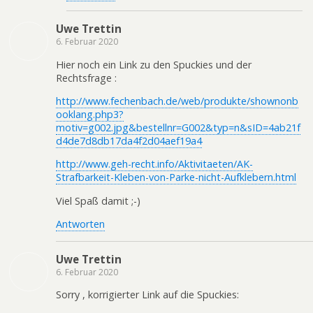
Uwe Trettin
6. Februar 2020
Hier noch ein Link zu den Spuckies und der
Rechtsfrage :
http://www.fechenbach.de/web/produkte/shownonb
ooklang.php3?
motiv=g002.jpg&bestellnr=G002&typ=n&sID=4ab21f
d4de7d8db17da4f2d04aef19a4
http://www.geh-recht.info/Aktivitaeten/AK-
Strafbarkeit-Kleben-von-Parke-nicht-Aufklebern.html
Viel Spaß damit ;-)
Antworten
Uwe Trettin
6. Februar 2020
Sorry , korrigierter Link auf die Spuckies: