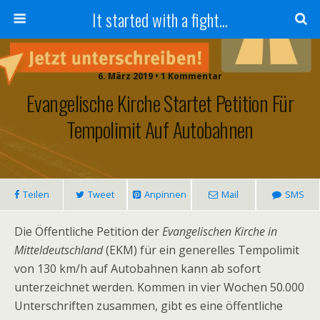
It started with a fight...
6. März 2019 • 1 Kommentar
Evangelische Kirche Startet Petition Für
Tempolimit Auf Autobahnen
Teilen
Tweet
Anpinnen
Mail
SMS
Die Öffentliche Petition der
Evangelischen Kirche in
Mitteldeutschland
(EKM) für ein generelles Tempolimit
von 130 km/h auf Autobahnen kann ab sofort
unterzeichnet werden. Kommen in vier Wochen 50.000
Unterschriften zusammen, gibt es eine öffentliche