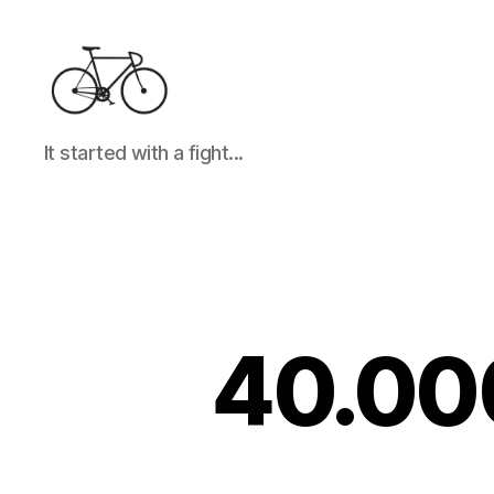
It
It started with a fight...
started
with
a
fight...
40.000