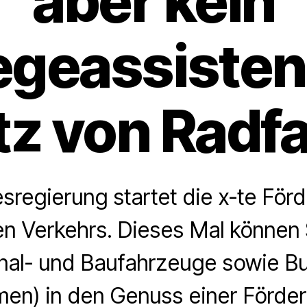
aber kein
egeassisten
z von Radf
sregierung startet die x-te För
en Verkehrs. Dieses Mal können
al- und Baufahrzeuge sowie Bu
n) in den Genuss einer Förder