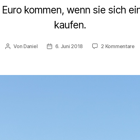
 Euro kommen, wenn sie sich e
kaufen.
zu
Von
Daniel
6. Juni 2018
2 Kommentare
Beitragsautor
Beitragsdatum
4
Eu
Fö
–
ab
ke
Ab
z
Sc
v
Ra