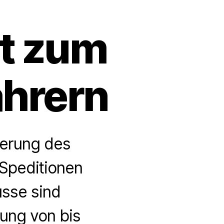
t zum
ahrern
derung des
 Speditionen
sse sind
ung von bis