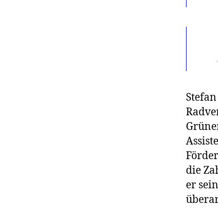
Stefan
Radver
Grünen
Assist
Förde
die Za
er sei
überar