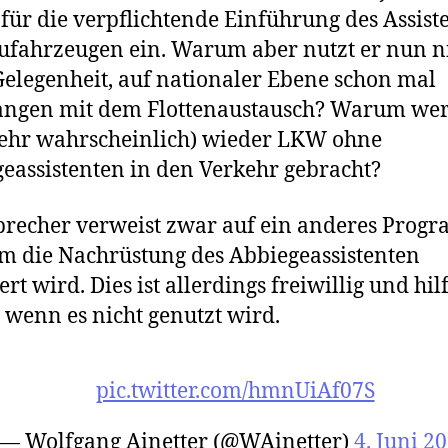
für die verpflichtende Einführung des Assist
ufahrzeugen ein. Warum aber nutzt er nun n
Gelegenheit, auf nationaler Ebene schon mal
angen mit dem Flottenaustausch? Warum we
(sehr wahrscheinlich) wieder LKW ohne
eassistenten in den Verkehr gebracht?
precher verweist zwar auf ein anderes Prog
m die Nachrüstung des Abbiegeassistenten
rt wird. Dies ist allerdings freiwillig und hilf
 wenn es nicht genutzt wird.
pic.twitter.com/hmnUiAf07S
— Wolfgang Ainetter (@WAinetter)
4. Juni 2