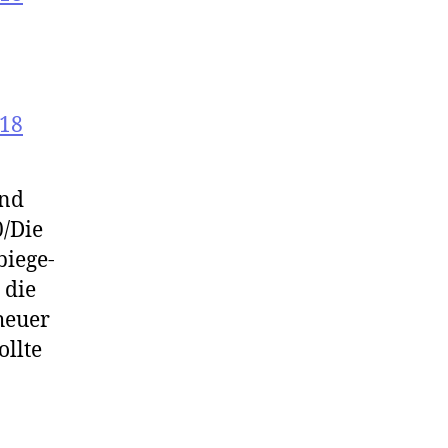
018
und
0/Die
biege-
 die
heuer
ollte