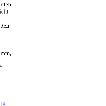
enten
icht
rden
ramm,
t
018