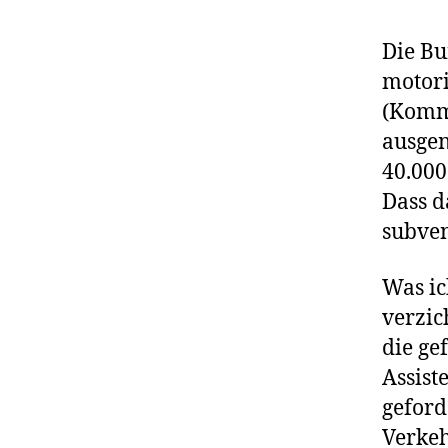
Die Bu
motori
(Komm
ausgen
40.000
Dass d
subven
Was ic
verzic
die ge
Assist
geford
Verkeh