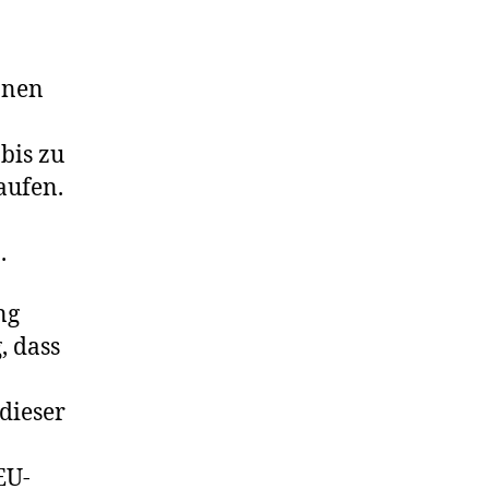
onen
bis zu
aufen.
.
ng
, dass
dieser
EU-