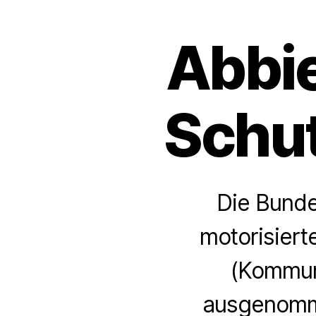
Abbi
Schut
Die Bunde
motorisiert
(Kommun
ausgenomme