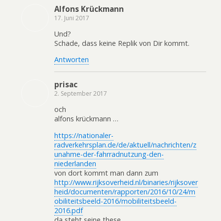
Alfons Krückmann
17. Juni 2017
Und?
Schade, dass keine Replik von Dir kommt.
Antworten
prisac
2. September 2017
och
alfons krückmann …
https://nationaler-
radverkehrsplan.de/de/aktuell/nachrichten/z
unahme-der-fahrradnutzung-den-
niederlanden
von dort kommt man dann zum
http://www.rijksoverheid.nl/binaries/rijksover
heid/documenten/rapporten/2016/10/24/m
obiliteitsbeeld-2016/mobiliteitsbeeld-
2016.pdf
da steht seine these