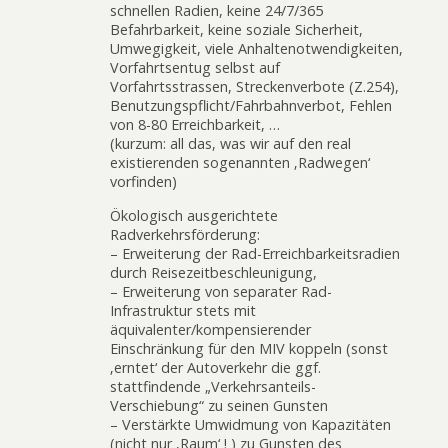
schnellen Radien, keine 24/7/365
Befahrbarkeit, keine soziale Sicherheit,
Umwegigkeit, viele Anhaltenotwendigkeiten,
Vorfahrtsentug selbst auf
Vorfahrtsstrassen, Streckenverbote (Z.254),
Benutzungspflicht/Fahrbahnverbot, Fehlen
von 8-80 Erreichbarkeit, …
(kurzum: all das, was wir auf den real
existierenden sogenannten ‚Radwegen‘
vorfinden)
Ökologisch ausgerichtete
Radverkehrsförderung:
– Erweiterung der Rad-Erreichbarkeitsradien
durch Reisezeitbeschleunigung,
– Erweiterung von separater Rad-
Infrastruktur stets mit
äquivalenter/kompensierender
Einschränkung für den MIV koppeln (sonst
‚erntet‘ der Autoverkehr die ggf.
stattfindende „Verkehrsanteils-
Verschiebung“ zu seinen Gunsten
– Verstärkte Umwidmung von Kapazitäten
(nicht nur ‚Raum‘ ! ) zu Gunsten des