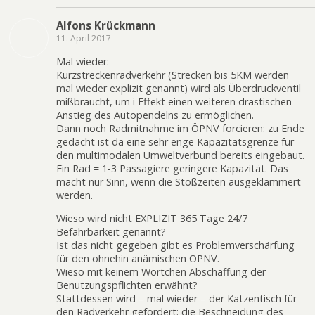
Alfons Krückmann
11. April 2017
Mal wieder:
Kurzstreckenradverkehr (Strecken bis 5KM werden
mal wieder explizit genannt) wird als Überdruckventil
mißbraucht, um i Effekt einen weiteren drastischen
Anstieg des Autopendelns zu ermöglichen.
Dann noch Radmitnahme im ÖPNV forcieren: zu Ende
gedacht ist da eine sehr enge Kapazitätsgrenze für
den multimodalen Umweltverbund bereits eingebaut.
Ein Rad = 1-3 Passagiere geringere Kapazität. Das
macht nur Sinn, wenn die Stoßzeiten ausgeklammert
werden.
Wieso wird nicht EXPLIZIT 365 Tage 24/7
Befahrbarkeit genannt?
Ist das nicht gegeben gibt es Problemverschärfung
für den ohnehin anämischen OPNV.
Wieso mit keinem Wörtchen Abschaffung der
Benutzungspflichten erwähnt?
Stattdessen wird – mal wieder – der Katzentisch für
den Radverkehr gefordert: die Beschneidung des