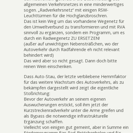
allgemeinen Verkehrsnetzes in eine minderwertiges
sogen. „Radverkehrsnetz“ mit einigen RSW-
Leuchttürmen für die Hochglanzbroschren.
Das ist kein Weg um das vorhandene Wegenetz für
den Umweltverbund zu transformieren und mit RVA
sinnvoll zu ergänzen, sondern ein Programm, um es
durch ein Radwegenetz ZU ERSETZEN!
(außer auf unwichtigen Nebensträßchen, wo der
Autoverkehr durch Radfahrende eh nicht relevant
behindert wird)
Das wird aber so nicht gesagt. Dann doch bitte
reinen Wein einschenken.
Dass Auto-Stau, der letzte verbliebene Hemmfaktor
für das weitere Wachstum des Autoverkehrs, als zu
bekämpfen dargestellt wird zeigt die eigentliche
Stoßrichtung:
Bevor der Autoverkehr an seinem eigenen
Auswucherungen erstickt, soll ihm jetzt der
Kurzstreckenradverkehr unter die Arme greifen und
als Bypass die notwendige infrastrukturelle
Ergänzung schaffen.
Vielleicht von einigen gut gemeint, aber in Summe ein
Förderprogramm fürs Rad-Brötchenholen und für