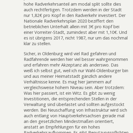
hohe Radverkehrsanteil am modal split sollte dies
auch rechtfertigen. Trotzdem werden in der Stadt
nur 1,82€ pro Kopf in den Radverkehr investiert. Der
Nationale Radverkehrsplan 2020 beziffert den
betrieblichen Unterhalt allein mit 3€ pro Kopf bei
einer Vorreiter-Stadt, zumindest aber mit 1,10€. Und
es ist übrigens 2017, nicht 1987, nur um das nochmal
klar zu stellen.
Sicher, in Oldenburg wird viel Rad gefahren und
Radfahrende werden hier viel besser wahrgenommen
und erfahren mehr Akzeptanz als anderswo. Das
weiß ich selbst gut, weil ich nur Wahl-Oldenburger bin
und aus meiner Heimatstadt gänzlich andere
Verhältnisse kenne. Es mag hier Jammern auf
vergleichsweise hohem Niveau sein. Aber trotzdem:
Was hier passiert, ist ein Witz. Es gibt zu wenig
Investitionen, die entsprechenden Stellen in der
Verwaltung sind überlastet und sollten aufgestockt
werden. Bei Neuschaffung von Infrastruktur wird sich
auch entlang von Hauptverkehrsachsen gerade mal
an den gesetzlichen Mindestmaßen orientiert,
anstatt an Empfehlungen für ein hohes
Radverkehrsaufkommen. Es gibt Benutzungspflichten