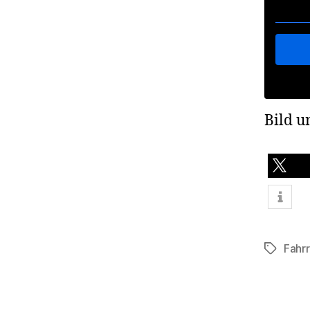
Bild u
teilen
Fahr
Schlagwö