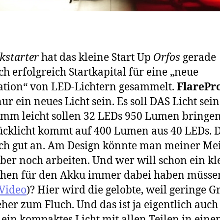
ckstarter
hat das kleine Start Up
Orfos
gerade
ch erfolgreich Startkapital für eine „neue
tion“ von LED-Lichtern gesammelt.
FlarePr
nur ein neues Licht sein. Es soll DAS Licht sei
mm leicht sollen 32 LEDs 950 Lumen bringen
ücklicht kommt auf 400 Lumen aus 40 LEDs. 
ich gut an. Am Design könnte man meiner M
ber noch arbeiten. Und wer will schon ein kl
chen für den Akku immer dabei haben müsse
 Video
)? Hier wird die gelobte, weil geringe G
her zum Fluch. Und das ist ja eigentlich auch
 ein kompaktes Licht mit allen Teilen in ein