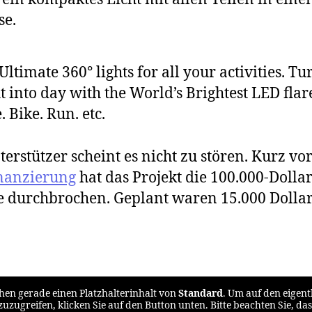
se.
Ultimate 360° lights for all your activities. Tu
t into day with the World’s Brightest LED flar
. Bike. Run. etc.
terstützer scheint es nicht zu stören. Kurz vo
nanzierung
hat das Projekt die 100.000-Dollar
 durchbrochen. Geplant waren 15.000 Dollar
ehen gerade einen Platzhalterinhalt von
Standard
. Um auf den eigent
zuzugreifen, klicken Sie auf den Button unten. Bitte beachten Sie, da