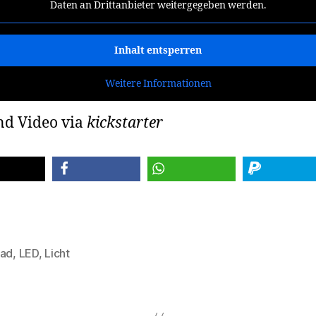
Daten an Drittanbieter weitergegeben werden.
Inhalt entsperren
Weitere Informationen
nd Video via
kickstarter
teilen
teilen
spenden
rad
,
LED
,
Licht
rter