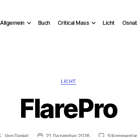
Allgemein
Buch
Critical Mass
Licht
Osna
Kategorien
LICHT
FlarePro
Von
Daniel
21. Dezember 2016
9 Kommenta
Beitragsautor
Beitragsdatum