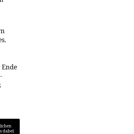
rn
es.
r Ende
-
.
lichen
ss dabei