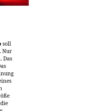
o
soll
n. Nur
. Das
Das
einung
eines
n
röße
 die
em