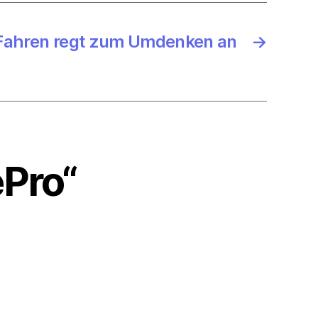
Fahren regt zum Umdenken an
→
ePro“