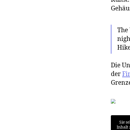
Gehäu
The 
nigh
Hike
Die Un
der
Fi
Grenze
Sie s
Inhalt 