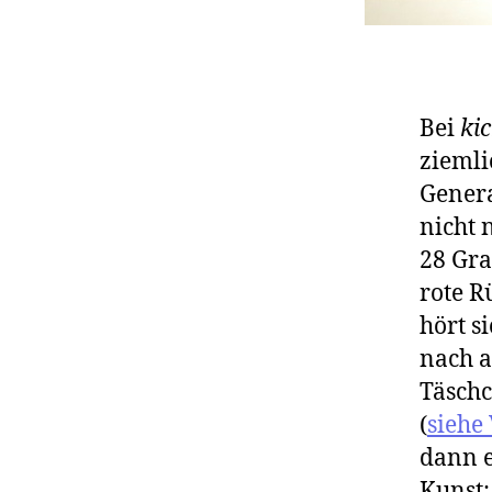
Bei
ki
ziemli
Genera
nicht 
28 Gra
rote R
hört s
nach a
Täsch
(
siehe
dann e
Kunst: