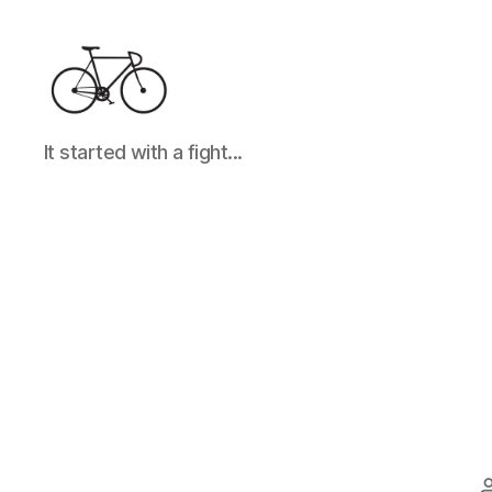
It
It started with a fight...
started
with
a
fight...