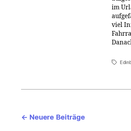
im Url
aufgef
viel I
Fahrra
Danach
Edin
Schlagwö
Beitragsnavigati
←
Neuere
Beiträge