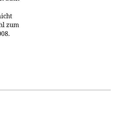
nicht
ahl zum
008.