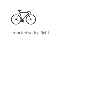
It
It started with a fight...
started
with
a
fight...