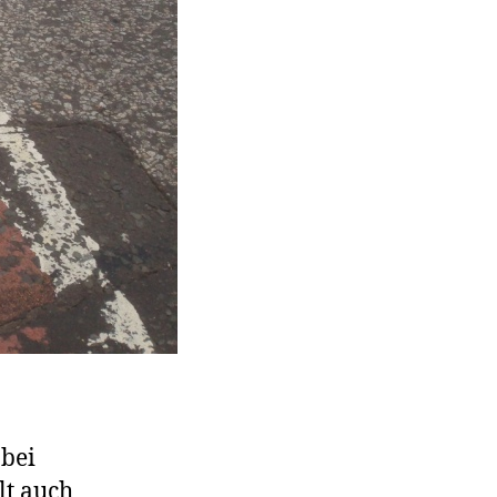
nbei
lt auch