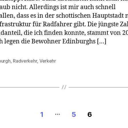
aub nicht. Allerdings ist mir auch schnell
allen, dass es in der schottischen Hauptstadt 
nfrastruktur für Radfahrer gibt. Die jüngste Z
danteil, die ich finden konnte, stammt von 2
 legen die Bewohner Edinburghs […]
burgh
,
Radverkehr
,
Verkehr
rter
…
on
1
5
6