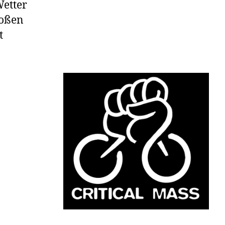
Wetter
roßen
t