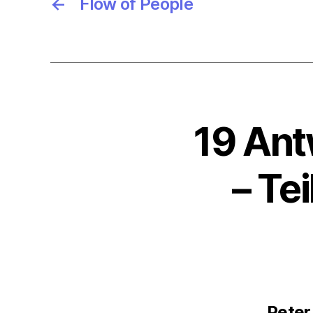
←
Flow of People
19 Ant
– Te
Peter