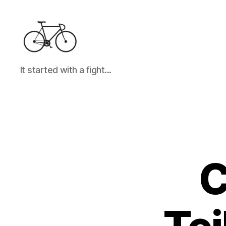
It
It started with a fight...
started
with
a
fight...
C