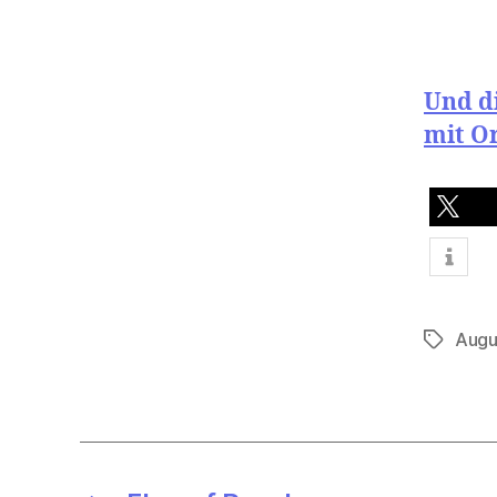
Und di
mit Or
teilen
Augu
Schlagwö