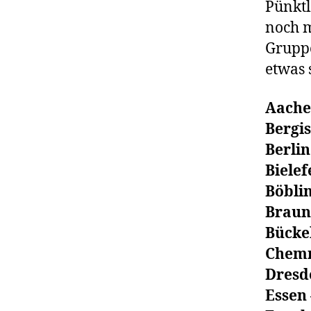
Pünktl
noch m
Gruppe
etwas 
Aache
Bergi
Berlin
Bielef
Böblin
Braun
Bücke
Chemn
Dresd
Essen 