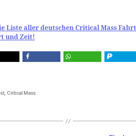
e Liste aller deutschen Critical Mass Fahr
t und Zeit!
teilen
teilen
spenden
st
,
Critical Mass
rter