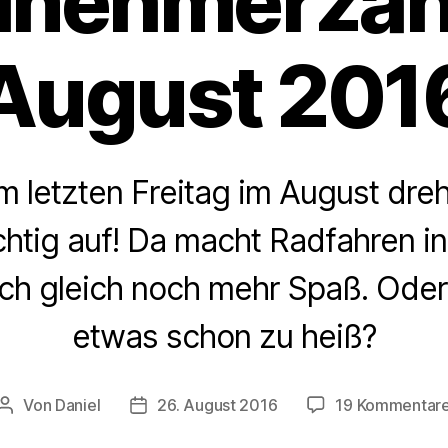
ilnehmerzah
August 201
m letzten Freitag im August dre
chtig auf! Da macht Radfahren i
h gleich noch mehr Spaß. Oder i
etwas schon zu heiß?
Von
Daniel
26. August 2016
19 Kommentar
Beitragsautor
Beitragsdatum