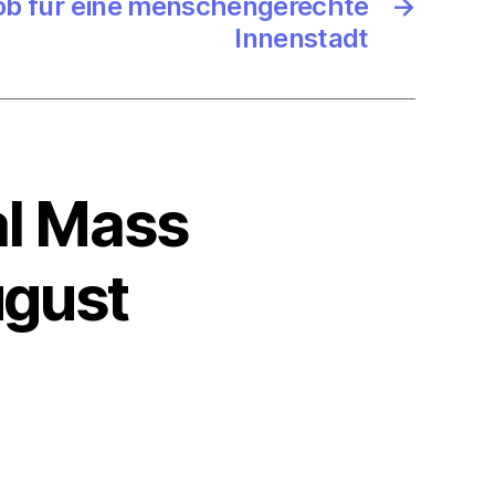
b für eine menschengerechte
→
Innenstadt
al Mass
ugust