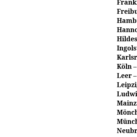
Frankf
Freibu
Hambu
Hanno
Hilde
Ingols
Karlsr
Köln –
Leer –
Leipzi
Ludwi
Mainz 
Mönch
Münch
Neubr