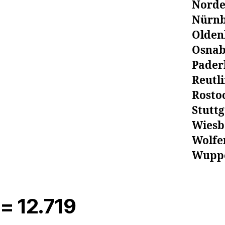
Norde
Nürnb
Olden
Osnab
Pader
Reutli
Rostoc
Stuttg
Wiesb
Wolfen
Wuppe
= 12.719