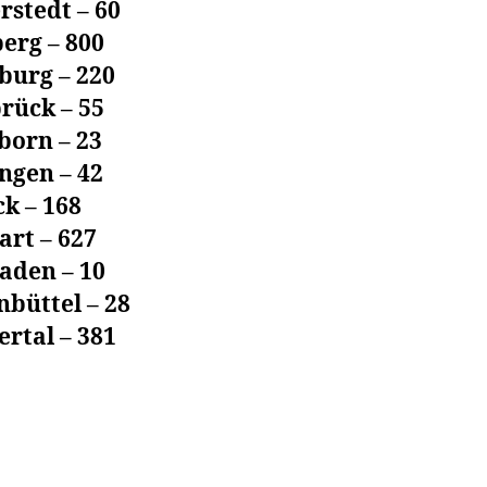
rstedt – 60
erg – 800
burg – 220
rück – 55
born – 23
ngen – 42
k – 168
art – 627
aden – 10
büttel – 28
rtal – 381