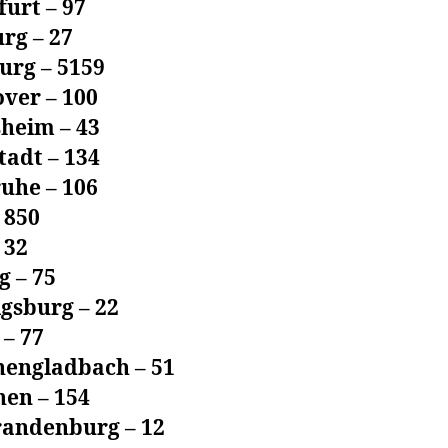
urt – 97
rg – 27
rg – 5159
ver – 100
sheim – 43
tadt – 134
uhe – 106
 850
 32
g – 75
gsburg – 22
– 77
engladbach – 51
en – 154
andenburg – 12