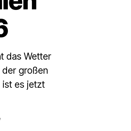
len
6
ht das Wetter
n der großen
st es jetzt
zu
e
Critical