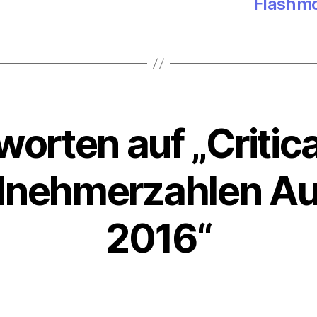
Flashmo
worten auf „Critic
ilnehmerzahlen A
2016“
sagt: