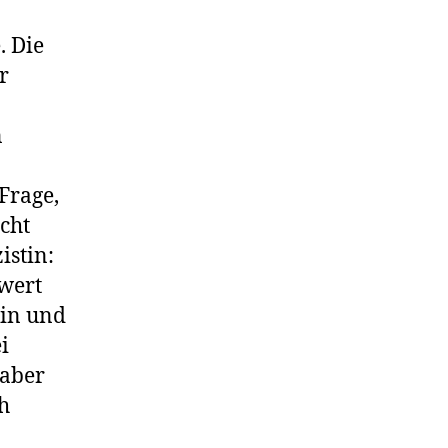
. Die
r
n
Frage,
cht
istin:
 wert
stin und
i
 aber
ch