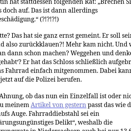
stin hat stattdessen folgenden Rat: „Brechen S
s doch auf. Das ist dann allerdings
schädigung.“ (?!?!?!)
tte? Das hat sie ganz ernst gemeint. Er soll se
d also zurückklauen?! Mehr kam nicht. Und 
man dann schon machen? Weggehen und denk
gehabt‘? Er hat das Schloss schließlich aufge
s Fahrrad einfach mitgenommen. Dabei kan
 jetzt auf die Polizei berufen.
Ahnung, ob das nun ein Einzelfall ist oder nic
zu meinem
Artikel von gestern
passt das wie d
aufs Auge. Fahrraddiebstahl sei ein
ärungsungünstiges Delikt“, weshalb die