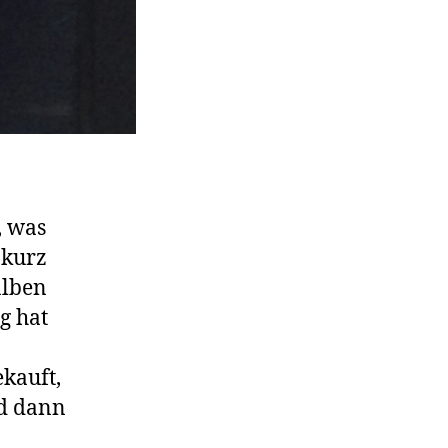
, was
 kurz
alben
g hat
ekauft,
nd dann