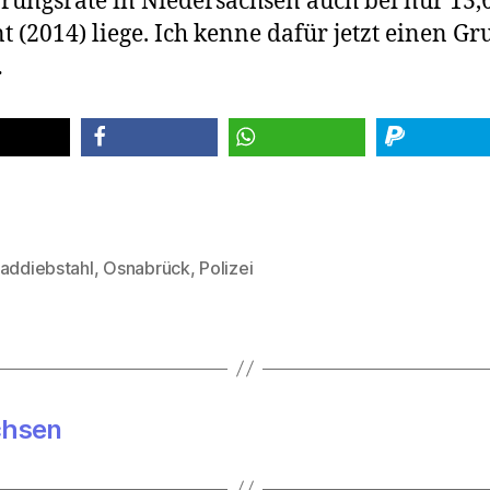
rungsrate in Niedersachsen auch bei nur 13,
t (2014) liege. Ich kenne dafür jetzt einen G
…
teilen
teilen
spenden
raddiebstahl
,
Osnabrück
,
Polizei
rter
chsen