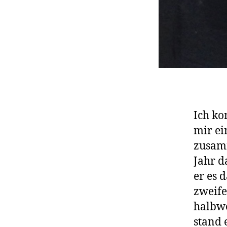
Ich ko
mir ei
zusam
Jahr d
er es 
zweife
halbwe
stand 