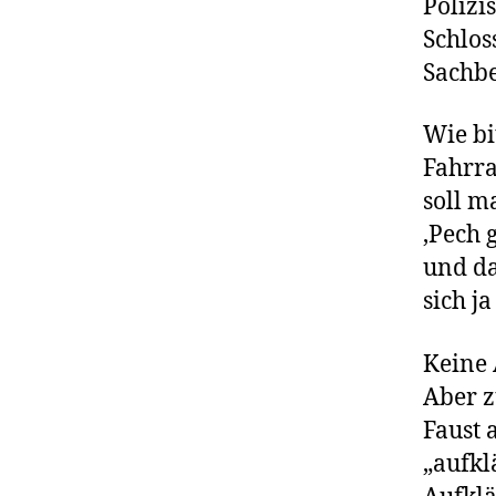
Polizi
Schlos
Sachbe
Wie bi
Fahrra
soll 
‚Pech 
und da
sich ja
Keine 
Aber 
Faust 
„aufkl