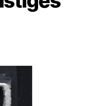
stiges
zu
Ein
aufklärungsungünstiges
Delikt