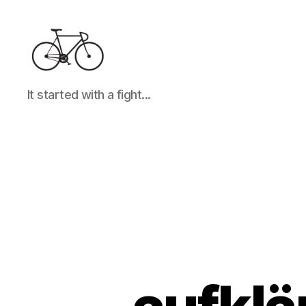
It
It started with a fight...
started
with
a
fight...