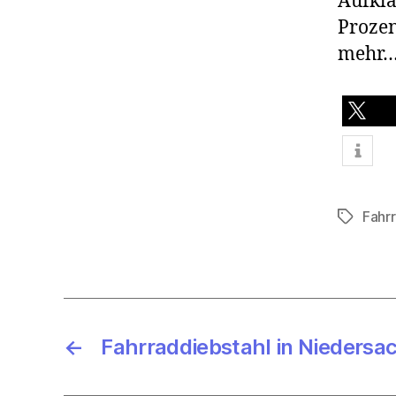
Aufklä
Prozen
mehr
teilen
Fahr
Schlagwö
←
Fahrraddiebstahl in Niedersa