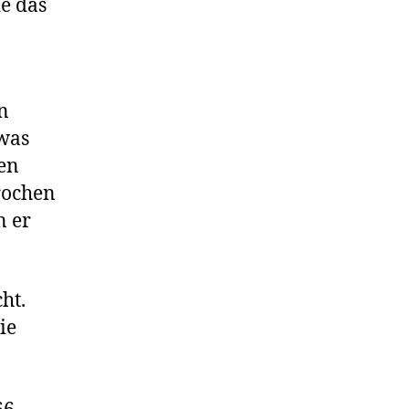
ie das
in
was
en
brochen
n er
ht.
ie