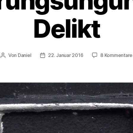
ärungsungün
Delikt
Von
Daniel
22. Januar 2016
8 Kommentare
Beitragsautor
Beitragsdatum