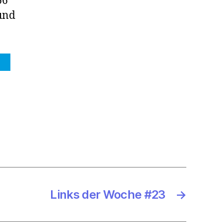
66
rund
Links der Woche #23
→