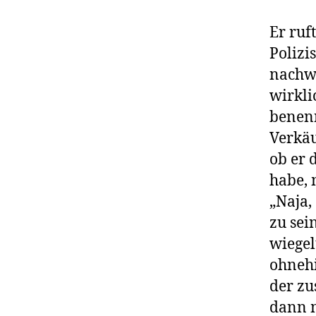
Er ruf
Polizi
nachwe
wirkli
benen
Verkäu
ob er 
habe, 
„Naja,
zu sein
wiegel
ohnehi
der zu
dann 