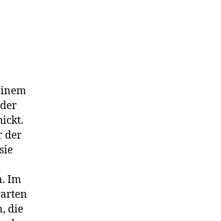
seinem
 der
ickt.
r der
sie
n. Im
warten
, die