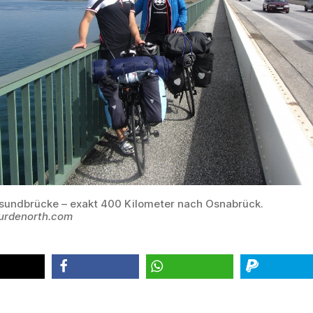
undbrücke – exakt 400 Kilometer nach Osnabrück.
urdenorth.com
teilen
teilen
spenden