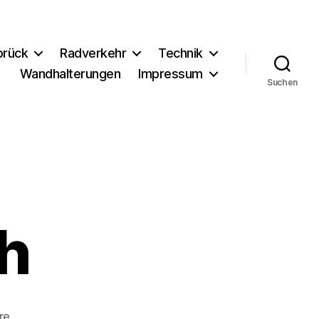
brück
Radverkehr
Technik
Wandhalterungen
Impressum
Suchen
h
zu
re