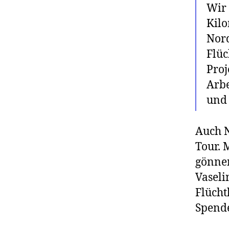
Wir
Kil
Nord
Flüc
Proj
Arbe
und 
Auch N
Tour. 
gönnen
Vaseli
Flücht
Spende