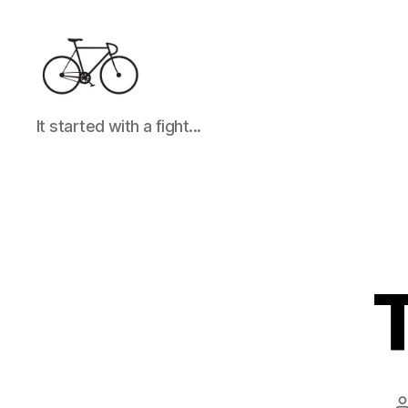
It
It started with a fight...
started
with
a
fight...