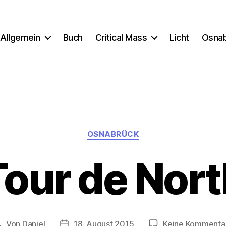
Allgemein
Buch
Critical Mass
Licht
Osna
Kategorien
OSNABRÜCK
Tour de Nort
Von
Daniel
18. August 2015
Keine Kommenta
Beitragsautor
Beitragsdatum