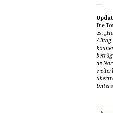
—
Updat
Die To
es: „
Ha
Alltag
können
beträg
de Nor
weiter
übertr
Unters