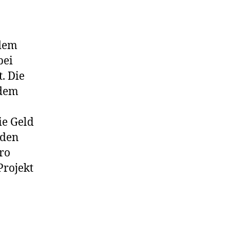
 dem
bei
. Die
 dem
e Geld
nden
ro
rojekt