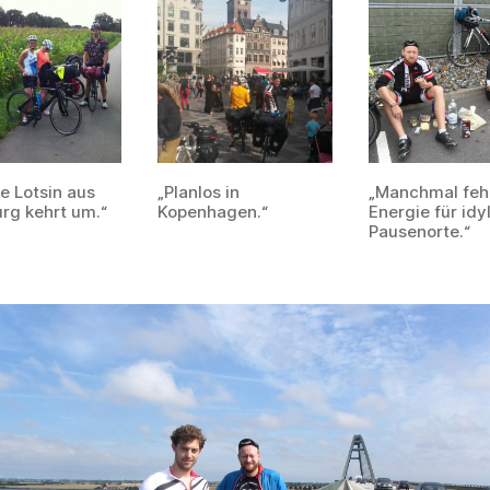
e Lotsin aus
„Planlos in
„Manchmal fehl
g kehrt um.“
Kopenhagen.“
Energie für idy
Pausenorte.“