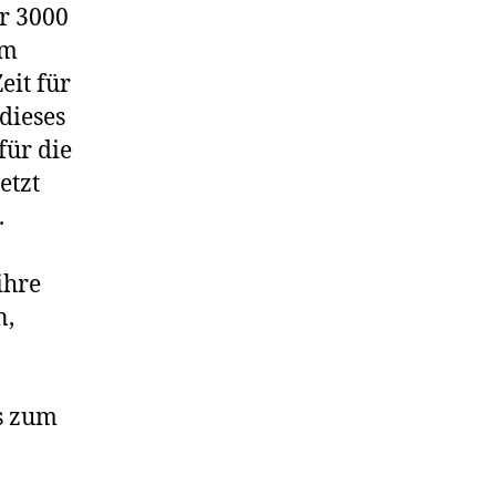
r 3000
um
eit für
dieses
für die
etzt
.
ihre
n,
s zum