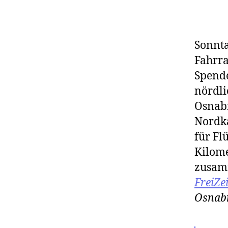
Sonnta
Fahrra
Spende
nördli
Osnab
Nordka
für Fl
Kilome
zusam
FreiZe
Osnabr