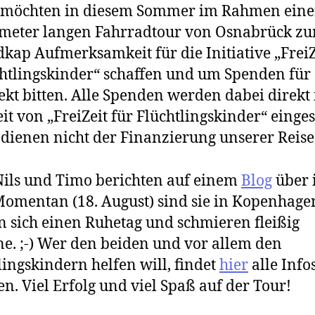
 möchten in diesem Sommer im Rahmen eine
ometer langen Fahrradtour von Osnabrück z
kap Aufmerksamkeit für die Initiative „FreiZ
htlingskinder“ schaffen und um Spenden für 
ekt bitten. Alle Spenden werden dabei direkt 
it von „FreiZeit für Flüchtlingskinder“ einges
dienen nicht der Finanzierung unserer Reise
ils und Timo berichten auf einem
Blog
über 
Momentan (18. August) sind sie in Kopenhage
 sich einen Ruhetag und schmieren fleißig
ne. ;-) Wer den beiden und vor allem den
lingskindern helfen will, findet
hier
alle Info
n. Viel Erfolg und viel Spaß auf der Tour!