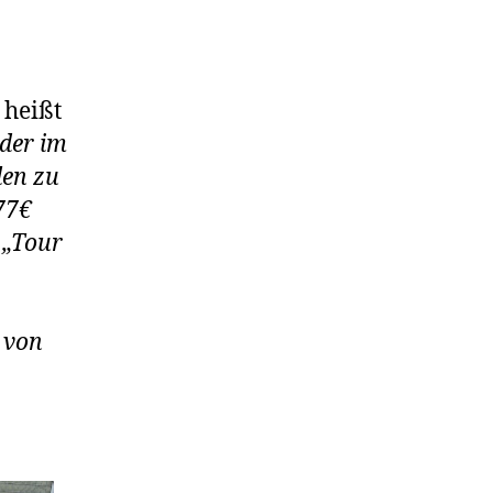
 heißt
der im
len zu
77€
 „Tour
m von