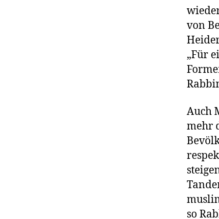
wieder
von Be
Heide
„Für e
Forme
Rabbi
Auch 
mehr d
Bevölk
respek
steige
Tandem
muslim
so Rab