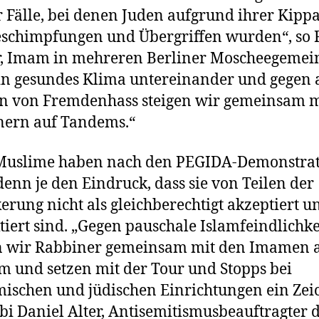
 Fälle, bei denen Juden aufgrund ihrer Kipp
schimpfungen und Übergriffen wurden“, so 
r, Imam in mehreren Berliner Moscheegemei
in gesundes Klima untereinander und gegen a
n von Fremdenhass steigen wir gemeinsam m
nern auf Tandems.“
Muslime haben nach den PEGIDA-Demonstra
enn je den Eindruck, dass sie von Teilen der
erung nicht als gleichberechtigt akzeptiert u
tiert sind. „Gegen pauschale Islamfeindlichke
n wir Rabbiner gemeinsam mit den Imamen 
 und setzen mit der Tour und Stopps bei
ischen und jüdischen Einrichtungen ein Zei
bi Daniel Alter, Antisemitismusbeauftragter 