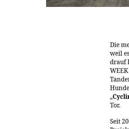
Die m
weil e
drauf 
WEEK s
Tandem
Hunde
„
Cycli
Tor.
Seit 