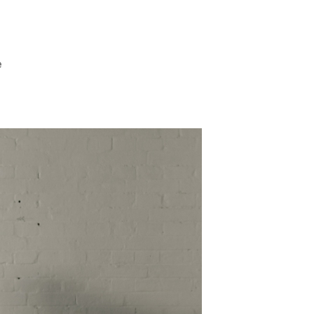
zu
e
Critical
Mass:
Cycling
Unites