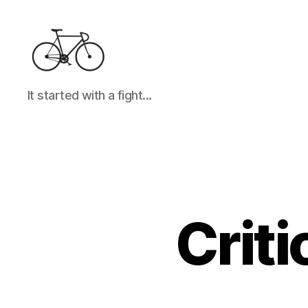
It
It started with a fight...
started
with
a
fight...
Criti