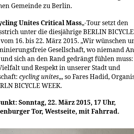
hen Gemeinde zu Berlin.
ycling Unites Critical Mass
„-Tour setzt den
sstrich unter die diesjährige BERLIN BICYCLE
om 16. bis 22. März 2015. „Wir wünschen un
minierungsfreie Gesellschaft, wo niemand An
und sich an den Rand gedrängt fühlen muss:
ielfalt und Respekt in unserer Stadt und
schaft:
cycling unites
„, so Fares Hadid, Organi
ERLN BICYCLE WEEK.
unkt: Sonntag, 22. März 2015, 17 Uhr,
enburger Tor, Westseite, mit Fahrrad.