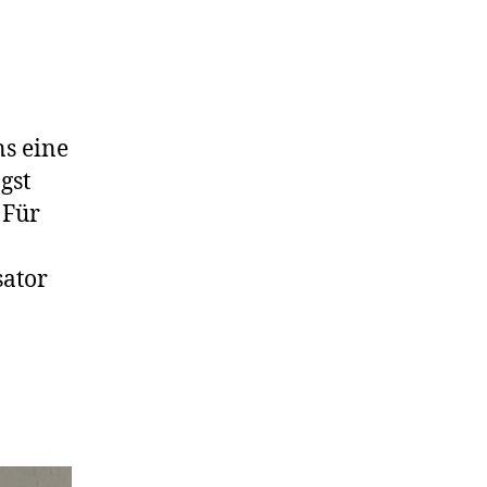
s eine
gst
 Für
sator