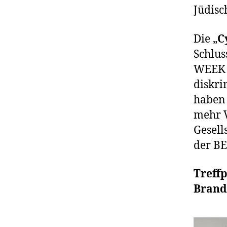
Jüdisc
Die „
C
Schlus
WEEK v
diskri
haben 
mehr V
Gesell
der B
Treffp
Brand