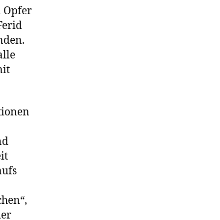
a Opfer
Ferid
nden.
lle
it
tionen
nd
it
aufs
chen“,
der