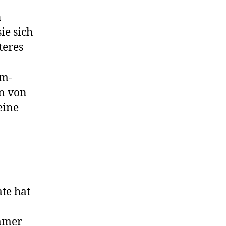
n
ie sich
teres
em-
n von
eine
te hat
immer