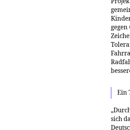
Projek
gemei
Kinder
gegen 
Zeiche
Tolera
Fahrr
Radfah
besser
Ein 
„Durch
sich d
Deutsc