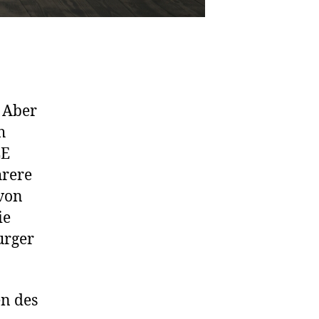
 Aber
h
LE
hrere
von
ie
urger
n des