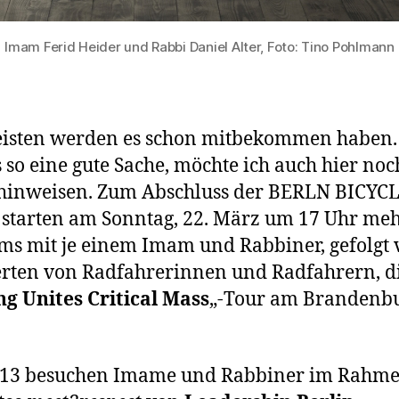
Imam Ferid Heider und Rabbi Daniel Alter, Foto: Tino Pohlmann
eisten werden es schon mitbekommen haben.
s so eine gute Sache, möchte ich auch hier noc
hinweisen. Zum Abschluss der BERLN BICYC
tarten am Sonntag, 22. März um 17 Uhr me
s mit je einem Imam und Rabbiner, gefolgt 
rten von Radfahrerinnen und Radfahrern, d
ng Unites Critical Mass
„-Tour am Brandenb
2013 besuchen Imame und Rabbiner im Rahme