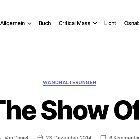
Allgemein
Buch
Critical Mass
Licht
Osna
Kategorien
WANDHALTERUNGEN
The Show Of
Von
Daniel
23. Dezember 2014
6 Kommenta
Beitragsautor
Beitragsdatum