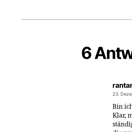
6 Antw
ranta
23. Deze
Bin ic
Klar, 
ständi