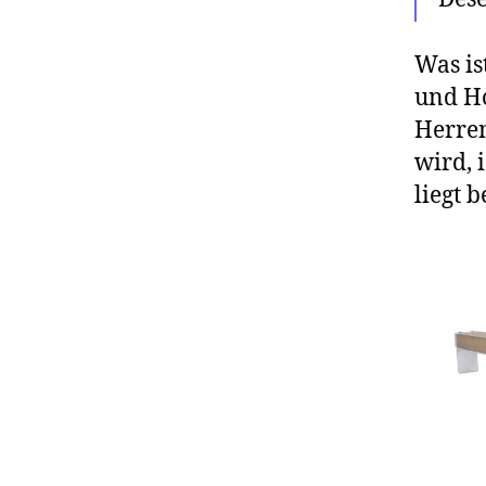
Was is
und Ho
Herren
wird, 
liegt b