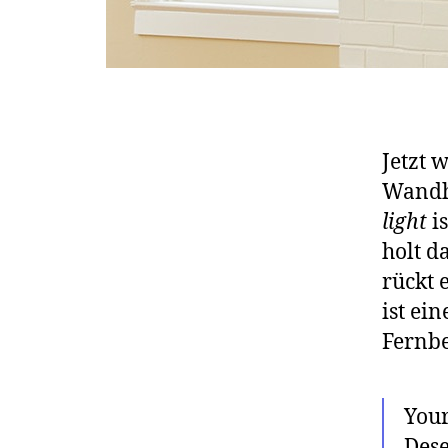
Jetzt 
Wandha
light
is
holt d
rückt 
ist ei
Fernbe
Your
Dese