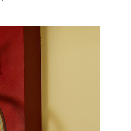
The
Show
Off