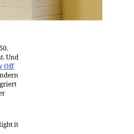
50.
ht. Und
 Off
ondern
griert
er
ight it