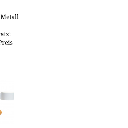
 Metall
r
atzt
Preis