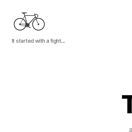
It
It started with a fight...
started
with
a
fight...