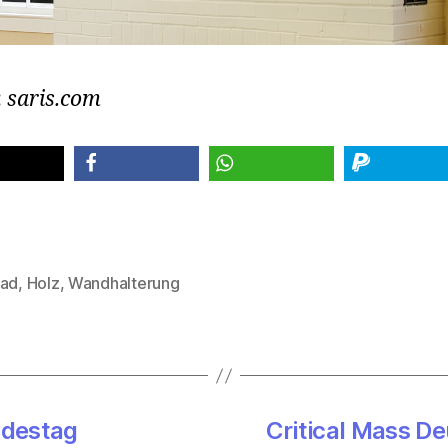
:
saris.com
teilen
teilen
spenden
rad
,
Holz
,
Wandhalterung
rter
ndestag
Critical Mass D