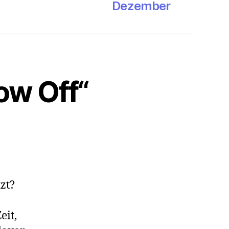
Dezember
ow Off“
zt?
eit,