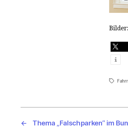
Bilder
teilen
Fahr
Schlagwö
←
Thema „Falschparken“ im Bu