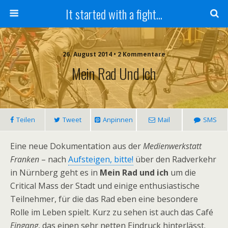
It started with a fight...
26. August 2014 • 2 Kommentare
Mein Rad Und Ich
Teilen
Tweet
Anpinnen
Mail
SMS
Eine neue Dokumentation aus der
Medienwerkstatt
Franken
– nach
Aufsteigen, bitte!
über den Radverkehr
in Nürnberg geht es in
Mein Rad und ich
um die
Critical Mass der Stadt und einige enthusiastische
Teilnehmer, für die das Rad eben eine besondere
Rolle im Leben spielt. Kurz zu sehen ist auch das Café
Eingang
, das einen sehr netten Eindruck hinterlässt.