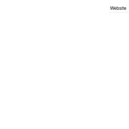
Website
Name, 
Kommen
© 2026
It started with a fight…
Powered b