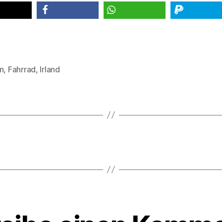
teilen
teilen
spenden
n
,
Fahrrad
,
Irland
rter