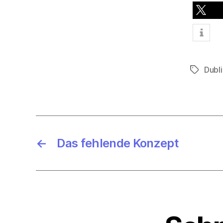
teilen
Dubli
Schlagwö
←
Das fehlende Konzept