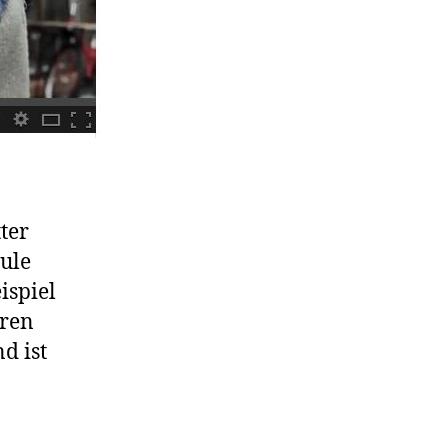
ter
hule
ispiel
hren
d ist