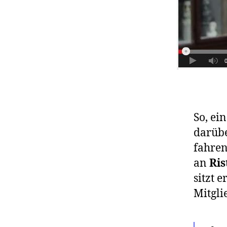
So, ei
darübe
fahren
an
Ri
sitzt 
Mitgli