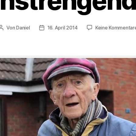
nstrengen
Von
Daniel
16. April 2014
Keine Kommentar
Beitragsautor
Beitragsdatum