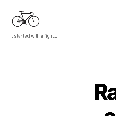
It
It started with a fight...
started
with
a
fight...
Ra