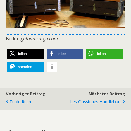
Bilder:
gothamcargo.com
teilen
teilen
teilen
spenden
Vorheriger Beitrag
Nächster Beitrag
Triple Rush
Les Classiques Handlebars