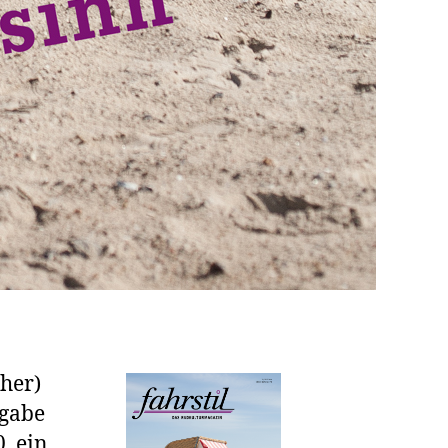
her)
sgabe
, ein