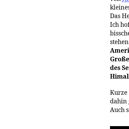
kleine
Das He
Ich ho
bissch
stehen
Ameri
Große
des S
Himal
Kurze 
dahin 
Auch s