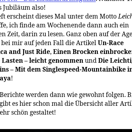
s Jubiläum also!
ft erscheint dieses Mal unter dem Motto
Leic
ffe, ich finde am Wochenende dann auch ein
en Zeit, darin zu lesen. Ganz oben auf der A
 bei mir auf jeden Fall die Artikel
Un-Race
ca and Just Ride
,
Einen Brocken einbrock
 Lasten – leicht genommen
und
Die Leichti
eins – Mit dem Singlespeed-Mountainbike i
aya
!
Berichte werden dann wie gewohnt folgen. B
gibt es hier schon mal die Übersicht aller Arti
ehr schön gestaltet!