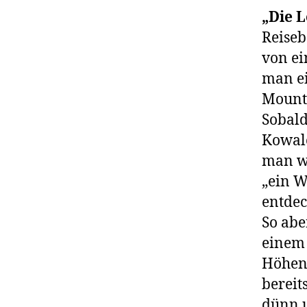
„Die L
Reiseb
von ei
man ei
Mount
Sobald
Kowale
man wi
„ein W
entdec
So abe
einem 
Höhenu
bereit
dünn u