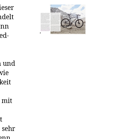
ieser
ndelt
enn
ed-
in und
wie
keit
 mit
t
a sehr
wenn