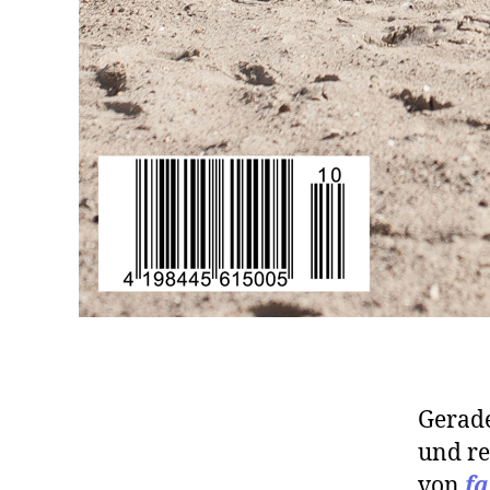
Gerade
und re
von
fa