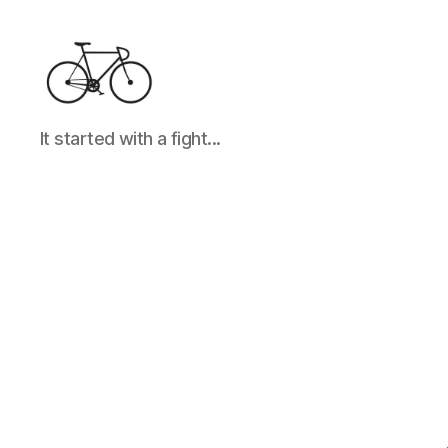
It
It started with a fight...
started
with
a
fight...