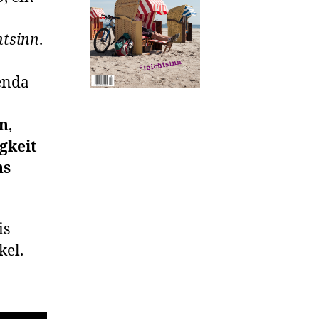
htsinn
.
genda
en
,
gkeit
ns
is
kel.