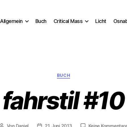
Allgemein
Buch
Critical Mass
Licht
Osna
Kategorien
BUCH
fahrstil #10
Von
Daniel
21. Juni 2013
Keine Kommentar
Beitragsautor
Beitragsdatum