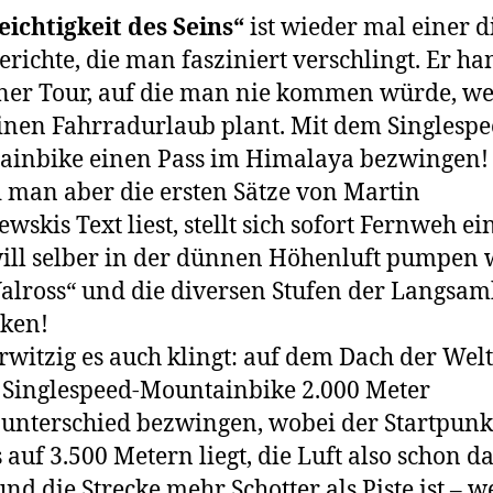
eichtigkeit des Seins“
ist wieder mal einer d
erichte, die man fasziniert verschlingt. Er ha
ner Tour, auf die man nie kommen würde, w
nen Fahrradurlaub plant. Mit dem Singlespe
ainbike einen Pass im Himalaya bezwingen!
 man aber die ersten Sätze von Martin
wskis Text liest, stellt sich sofort Fernweh e
ll selber in der dünnen Höhenluft pumpen 
alross“ und die diversen Stufen der Langsam
ken!
rwitzig es auch klingt: auf dem Dach der Welt
Singlespeed-Mountainbike 2.000 Meter
nterschied bezwingen, wobei der Startpunk
s auf 3.500 Metern liegt, die Luft also schon d
nd die Strecke mehr Schotter als Piste ist – 