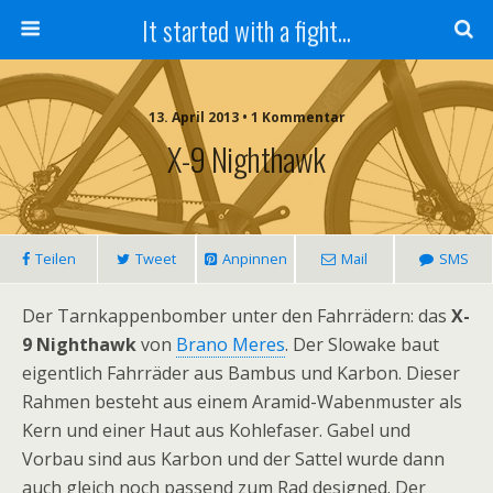
It started with a fight...
13. April 2013 • 1 Kommentar
X-9 Nighthawk
Teilen
Tweet
Anpinnen
Mail
SMS
Der Tarnkappenbomber unter den Fahrrädern: das
X-
9 Nighthawk
von
Brano Meres
. Der Slowake baut
eigentlich Fahrräder aus Bambus und Karbon. Dieser
Rahmen besteht aus einem Aramid-Wabenmuster als
Kern und einer Haut aus Kohlefaser. Gabel und
Vorbau sind aus Karbon und der Sattel wurde dann
auch gleich noch passend zum Rad designed. Der