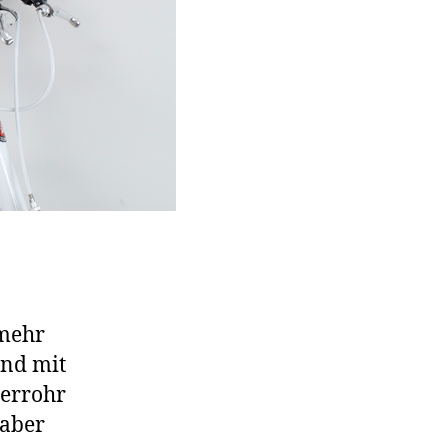
 mehr
und mit
berrohr
 aber