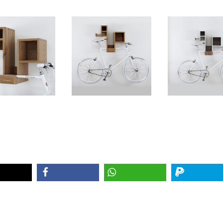
teilen
teilen
spenden