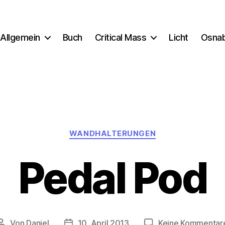
Allgemein
Buch
Critical Mass
Licht
Osna
Kategorien
WANDHALTERUNGEN
Pedal Pod
Von
Daniel
10. April 2013
Keine Kommentar
Beitragsautor
Beitragsdatum