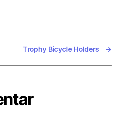
Trophy Bicycle Holders
→
ntar