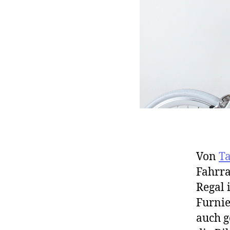
Von
T
Fahrr
Regal 
Furnie
auch g