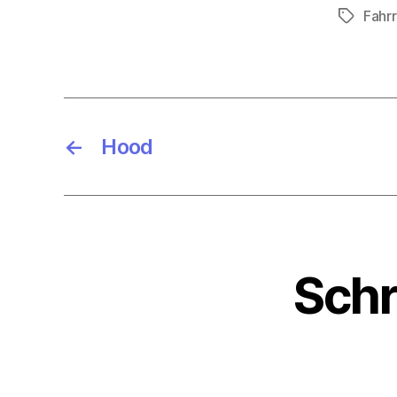
Fahr
Schlagwö
←
Hood
Schr