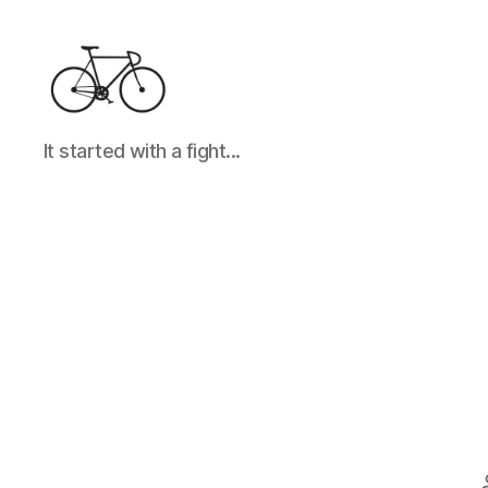
It
It started with a fight...
started
with
a
fight...