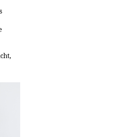
s
e
cht,