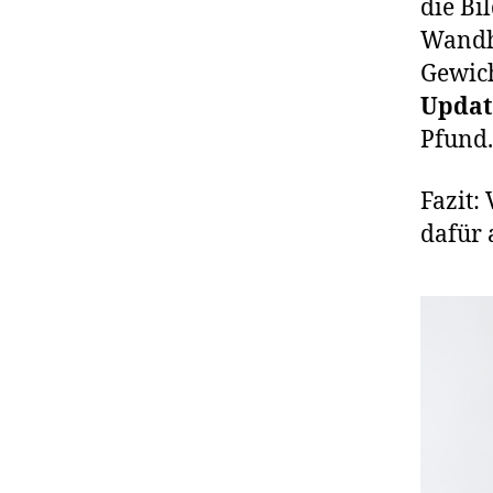
die Bi
Wandha
Gewich
Updat
Pfund.
Fazit:
dafür 