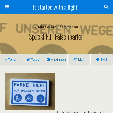
It started with a fight...
7. März 2013 • 1 Kommentar
Spucki Für Falschparker
Teilen
Tweet
Anpinnen
Mail
SMS
Ihr kennt sie, ihr begegnet