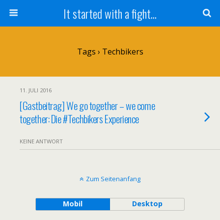
It started with a fight...
Tags › Techbikers
11. JULI 2016
[Gastbeitrag] We go together – we come
together: Die #Techbikers Experience
KEINE ANTWORT
Zum Seitenanfang
Mobil
Desktop