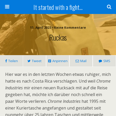
It started with a fight...
11. April 2023 • Keine Kommentare
Ruckas
Teilen
Tweet
Anpinnen
Mail
SMS
Hier war es in den letzten Wochen etwas ruhiger, mich
hatte es nach Costa Rica verschlagen. Und weil
Chrome
Industries
mir einen neuen Rucksack mit auf die Reise
gegeben hat, möchte ich darüber noch schnell ein
paar Worte verlieren.
Chrome Industries
hat 1995 mit
einer Kuriertasche angefangen und gestaltet seit
nunmehr über 25 Jahren Taschen und mittlerweile