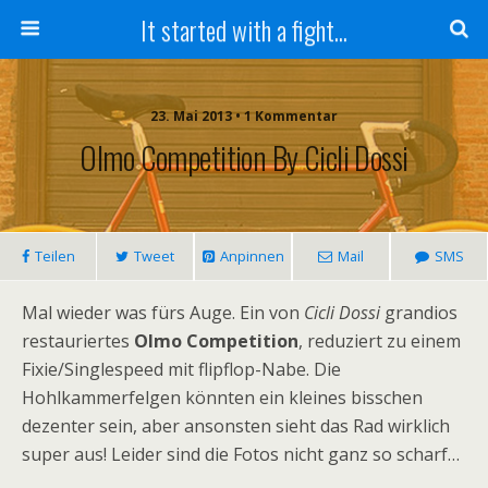
It started with a fight...
23. Mai 2013 • 1 Kommentar
Olmo Competition By Cicli Dossi
Teilen
Tweet
Anpinnen
Mail
SMS
Mal wieder was fürs Auge. Ein von
Cicli Dossi
grandios
restauriertes
Olmo Competition
, reduziert zu einem
Fixie/Singlespeed mit flipflop-Nabe. Die
Hohlkammerfelgen könnten ein kleines bisschen
dezenter sein, aber ansonsten sieht das Rad wirklich
super aus! Leider sind die Fotos nicht ganz so scharf…