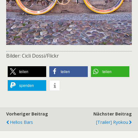
Bilder: Cicli Dossi/Flickr
teilen
teilen
teilen
spenden
Vorheriger Beitrag
Nächster Beitrag
Helios Bars
[Trailer] Ryokou